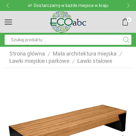
Dostarczamy w każde miejsce w kraju
0
Pole
wyszukiwania
Strona główna
Mała architektura miejska
/
/
Ławki miejskie i parkowe
Ławki stalowe
/