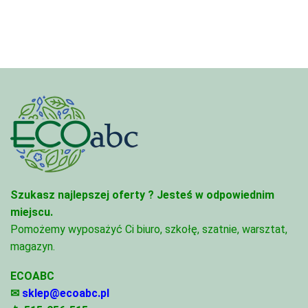
2
do
028,
1
506,00 zł
Szukasz najlepszej oferty ?
Jesteś w odpowiednim
miejscu.
Pomożemy wyposażyć Ci biuro, szkołę, szatnie, warsztat,
magazyn.
ECOABC
✉
sklep@ecoabc.pl