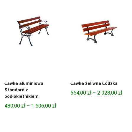
780,00 zł
462,
do
do
1
1
980,00 zł
698,
Ławka aluminiowa
Ławka żeliwna Łódzka
Standard z
Zak
654,00
zł
–
2 028,00
zł
podłokietnikiem
cen:
Zakres
480,00
zł
–
1 506,00
zł
od
cen:
654,
od
do
480,00 zł