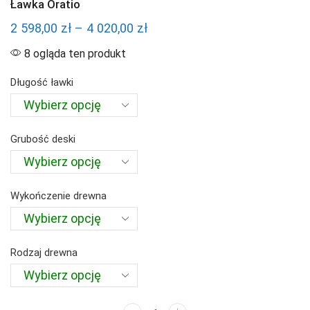
Ławka Oratio
Zakres
2 598,00
zł
–
4 020,00
zł
cen:
8 ogląda ten produkt
od
Długość ławki
2
598,00 zł
do
Grubość deski
4
020,00 zł
Wykończenie drewna
Rodzaj drewna