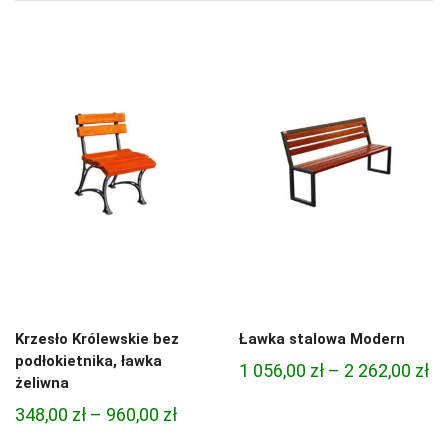
Krzesło Królewskie bez
Ławka stalowa Modern
podłokietnika, ławka
Za
1 056,00
zł
–
2 262,00
zł
żeliwna
ce
Zakres
348,00
zł
–
960,00
zł
od
cen: