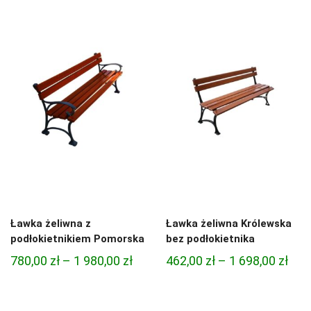
1
od
05
348,00 zł
do
do
2
960,00 zł
26
Ławka żeliwna z
Ławka żeliwna Królewska
podłokietnikiem Pomorska
bez podłokietnika
Zakres
Zak
780,00
zł
–
1 980,00
zł
462,00
zł
–
1 698,00
zł
cen:
cen:
od
od