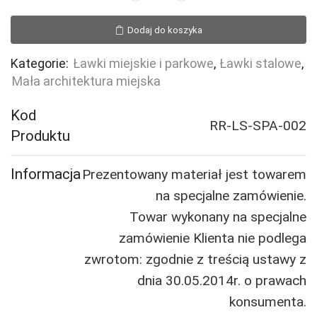
Ławka
stalowa
Dodaj do koszyka
Spartan
bez
Kategorie:
Ławki miejskie i parkowe
,
Ławki stalowe
,
oparcia
Mała architektura miejska
Kod
RR-LS-SPA-002
Produktu
Informacja
Prezentowany materiał jest towarem
na specjalne zamówienie.
Towar wykonany na specjalne
zamówienie Klienta nie podlega
zwrotom: zgodnie z treścią ustawy z
dnia 30.05.2014r. o prawach
konsumenta.