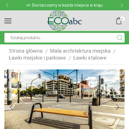
Dostarczamy w każde miejsce w kraju
0
Pole
wyszukiwania
Strona główna
Mała architektura miejska
/
/
Ławki miejskie i parkowe
Ławki stalowe
/