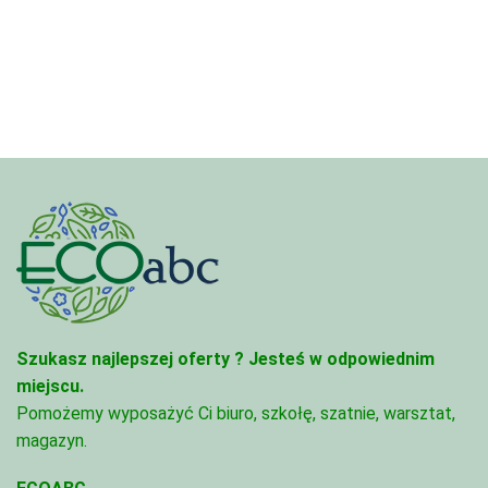
od
844,00 zł
498,
do
do
2
1
262,00 zł
728,
Szukasz najlepszej oferty ?
Jesteś w odpowiednim
miejscu.
Pomożemy wyposażyć Ci biuro, szkołę, szatnie, warsztat,
magazyn.