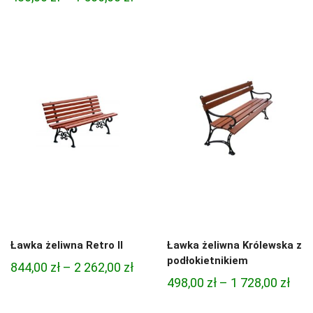
od
cen:
780,
od
do
480,00 zł
1
do
890,
1
506,00 zł
Ławka żeliwna Retro ll
Ławka żeliwna Królewska z
podłokietnikiem
Zakres
844,00
zł
–
2 262,00
zł
Zak
498,00
zł
–
1 728,00
zł
cen:
cen:
od