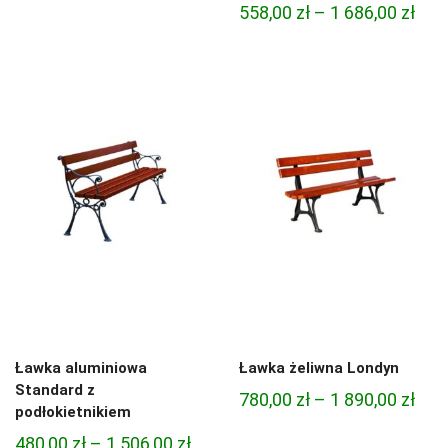
Zak
558,00
zł
–
1 686,00
zł
cen:
cen:
od
od
618,00 zł
558,
do
do
1
1
584,00 zł
686,
Ławka aluminiowa
Ławka żeliwna Londyn
Standard z
Zak
780,00
zł
–
1 890,00
zł
podłokietnikiem
cen:
Zakres
480,00
zł
–
1 506,00
zł