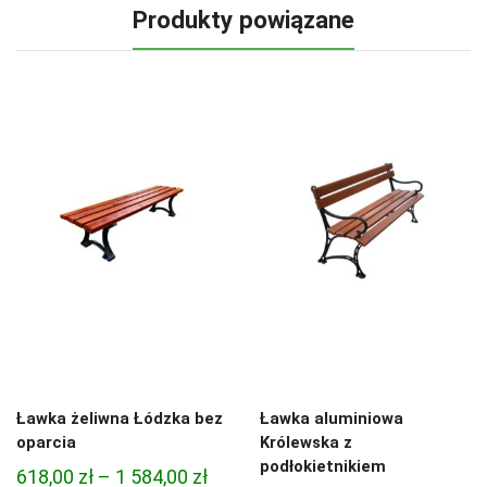
Produkty powiązane
Ławka żeliwna Łódzka bez
Ławka aluminiowa
oparcia
Królewska z
podłokietnikiem
Zakres
618,00
zł
–
1 584,00
zł