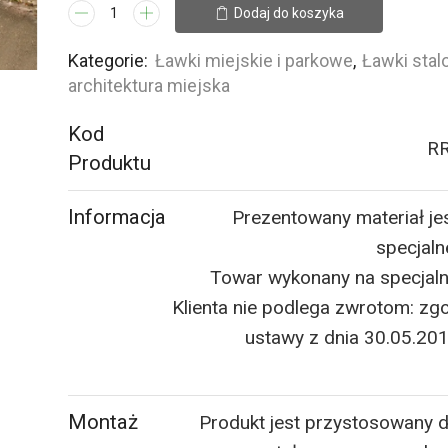
ilość
Dodaj do koszyka
Ławka
stalowa
Kategorie:
Ławki miejskie i parkowe
,
Ławki sta
ST2
architektura miejska
Kod
R
Produktu
Informacja
Prezentowany materiał je
specjaln
Towar wykonany na specjal
Klienta nie podlega zwrotom: zgo
ustawy z dnia 30.05.20
Montaż
Produkt jest przystosowany 