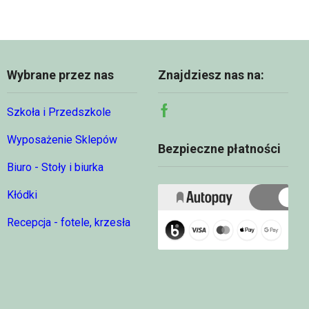
1
960,00 
00 zł
728,00 zł
Wybrane przez nas
Znajdziesz nas na:
Szkoła i Przedszkole
Facebook
Wyposażenie Sklepów
Bezpieczne płatności
Biuro - Stoły i biurka
Kłódki
Recepcja - fotele, krzesła