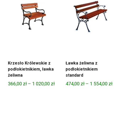
Krzesło Królewskie z
Ławka żeliwna z
podłokietnikiem, ławka
podłokietnikiem
żeliwna
standard
Zakres
Za
366,00
zł
–
1 020,00
zł
474,00
zł
–
1 554,00
zł
cen:
ce
od
od
366,00 zł
47
do
do