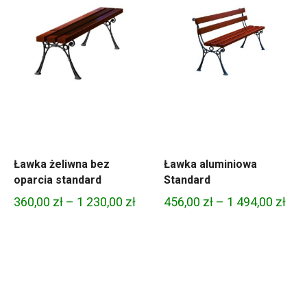
Ławka żeliwna bez
Ławka aluminiowa
oparcia standard
Standard
Zakres
Zak
360,00
zł
–
1 230,00
zł
456,00
zł
–
1 494,00
zł
kres
cen:
cen
n:
od
od
360,00 zł
456,
4,00 zł
do
do
1
1