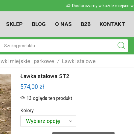
 w kraju
Dostarczamy w każde miejsce w kr
SKLEP
BLOG
O NAS
B2B
KONTAKT
Pole
wyszukiwania
wki miejskie i parkowe
Ławki stalowe
/
Ławka stalowa ST2
574,00
zł
13 ogląda ten produkt
Kolory