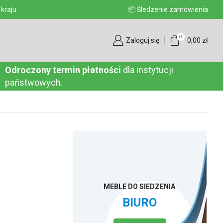
aju
📦 Śledzenie zamówienia
0
Zaloguj się
0,00
zł
Odroczony termin płatności
dla instytucji
państwowych.
MEBLE DO SIEDZENIA
BIURO