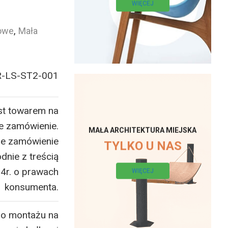
WIĘCEJ
lowe
,
Mała
R-LS-ST2-001
st towarem na
e zamówienie.
MAŁA ARCHITEKTURA MIEJSKA
ne zamówienie
TYLKO U NAS
dnie z treścią
14r. o prawach
WIĘCEJ
konsumenta.
do montażu na