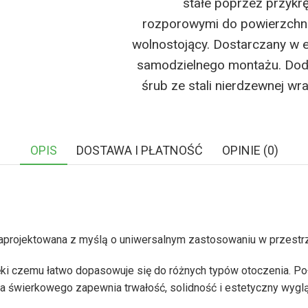
stałe poprzez przykr
rozporowymi do powierzchni
wolnostojący. Dostarczany w 
samodzielnego montażu. Do
śrub ze stali nierdzewnej wra
OPIS
DOSTAWA I PŁATNOŚĆ
OPINIE (0)
zaprojektowana z myślą o uniwersalnym zastosowaniu w przestrz
ięki czemu łatwo dopasowuje się do różnych typów otoczenia. P
a świerkowego zapewnia trwałość, solidność i estetyczny wygl