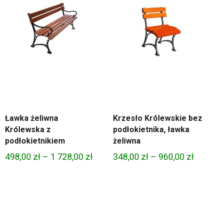
Ławka żeliwna
Krzesło Królewskie bez
Królewska z
podłokietnika, ławka
podłokietnikiem
żeliwna
res
Zakres
Zakres
498,00
zł
–
1 728,00
zł
348,00
zł
–
960,00
zł
:
cen:
cen:
od
od
00 zł
498,00 zł
348,00 
do
do