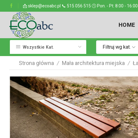
ejsce w kraju
📩 sklep@ecoabc.pl 📞 515 056 515 🕓 Pon. - Pt: 8:00 - 16:00
Dostarczamy w każde miejsce
HOME
Filtruj wg kat.
Wszystkie Kat.
Strona główna
Mała architektura miejska
Ła
/
/