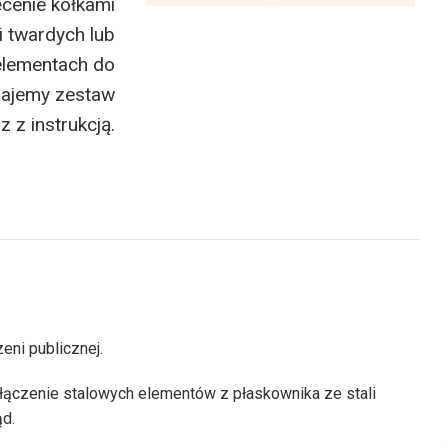
ęcenie kołkami
 twardych lub
elementach do
dajemy zestaw
z z instrukcją.
eni publicznej.
ołączenie stalowych elementów z płaskownika ze stali
ąd.