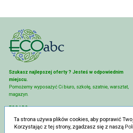
1
1
020,00 zł
55
Szukasz najlepszej oferty ?
Jesteś w odpowiednim
miejscu.
Pomożemy wyposażyć Ci biuro, szkołę, szatnie, warsztat,
magazyn.
ECOABC
✉
sklep@ecoabc.pl
Ta strona używa plików cookies, aby poprawić Two
📳
515-056-515
Korzystając z tej strony, zgadzasz się z naszą
Pol
♻
Królewska 6, 05-825 Grodzisk Mazowiecki