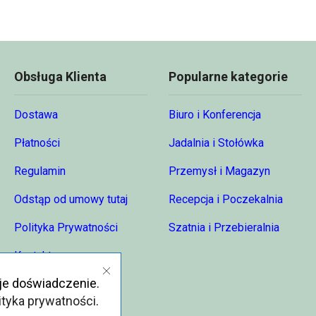
230,00 zł
494,
4,00 zł
Obsługa Klienta
Popularne kategorie
Dostawa
Biuro i Konferencja
Płatności
Jadalnia i Stołówka
Regulamin
Przemysł i Magazyn
Odstąp od umowy tutaj
Recepcja i Poczekalnia
Polityka Prywatności
Szatnia i Przebieralnia
Kontakt
je doświadczenie.
O nas
ityka prywatności
.