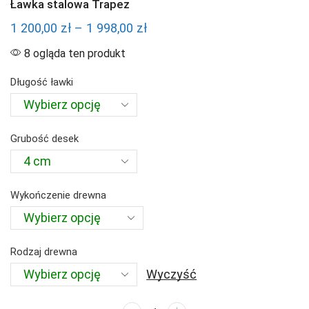
Ławka stalowa Trapez
Zakres
1 200,00
zł
–
1 998,00
zł
cen:
8 ogląda ten produkt
od
Długość ławki
1
200,00 zł
do
Grubość desek
1
998,00 zł
Wykończenie drewna
Rodzaj drewna
Wyczyść