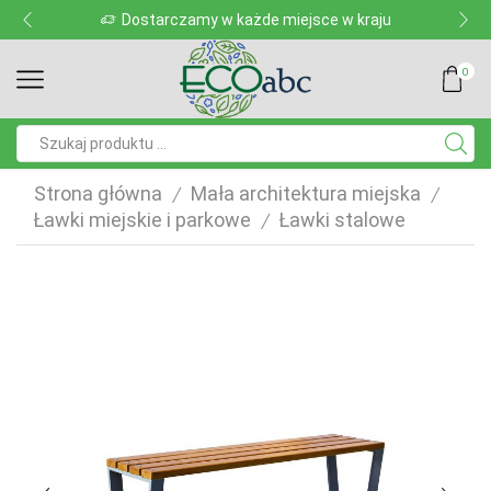
Dostarczamy w każde miejsce w kraju
0
Pole
wyszukiwania
Strona główna
Mała architektura miejska
/
/
Ławki miejskie i parkowe
Ławki stalowe
/