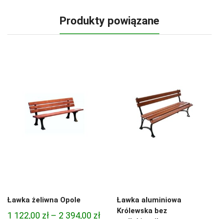
Produkty powiązane
Ławka żeliwna Opole
Ławka aluminiowa
Królewska bez
Zakres
1 122,00
zł
–
2 394,00
zł