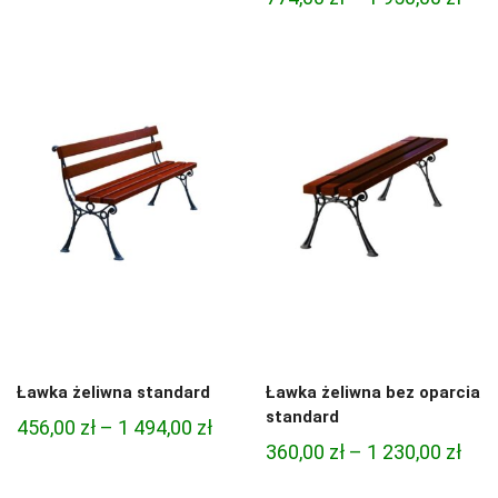
cen:
cen:
od
od
654,00 zł
774,
do
do
2
1
028,00 zł
950,
Ławka żeliwna standard
Ławka żeliwna bez oparcia
standard
Zakres
456,00
zł
–
1 494,00
zł
Zak
360,00
zł
–
1 230,00
zł
cen:
cen:
od