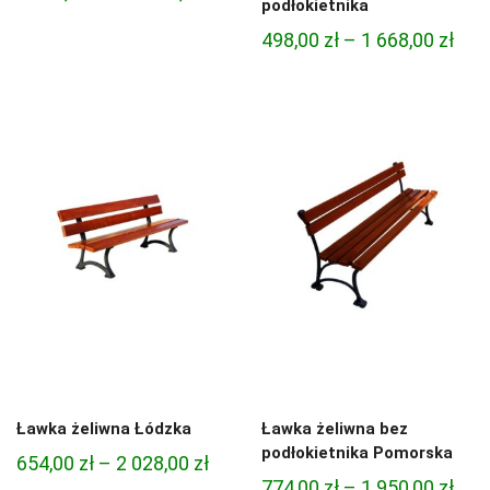
podłokietnika
cen:
Zak
498,00
zł
–
1 668,00
zł
od
cen:
1
od
122,00 zł
498,
do
do
2
1
394,00 zł
668,
Ławka żeliwna Łódzka
Ławka żeliwna bez
podłokietnika Pomorska
Zakres
654,00
zł
–
2 028,00
zł
Zak
774,00
zł
–
1 950,00
zł