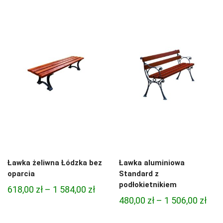
Ławka żeliwna Łódzka bez
Ławka aluminiowa
oparcia
Standard z
podłokietnikiem
Zakres
618,00
zł
–
1 584,00
zł
Zak
480,00
zł
–
1 506,00
zł
cen:
cen:
od