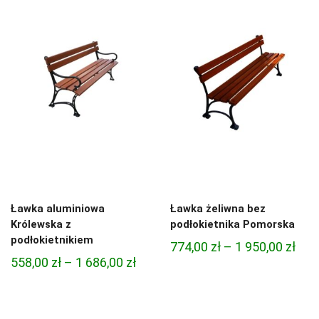
366,
do
do
1
1
374,00 zł
020,
Ławka aluminiowa
Ławka żeliwna bez
Królewska z
podłokietnika Pomorska
podłokietnikiem
Zak
774,00
zł
–
1 950,00
zł
Zakres
558,00
zł
–
1 686,00
zł
cen:
cen:
od
od
774,