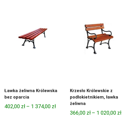
od
618,00 zł
480,
do
do
1
1
584,00 zł
506,
Ławka żeliwna Królewska
Krzesło Królewskie z
bez oparcia
podłokietnikiem, ławka
żeliwna
Zakres
402,00
zł
–
1 374,00
zł
Zak
366,00
zł
–
1 020,00
zł
cen:
cen:
od
od
402,00 zł