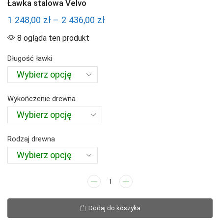
Ławka stalowa Velvo
Zakres
1 248,00
zł
–
2 436,00
zł
cen:
8 ogląda ten produkt
od
Długość ławki
1
248,00 zł
do
Wykończenie drewna
2
436,00 zł
Rodzaj drewna
ilość
Ławka
stalowa
Dodaj do koszyka
Velvo