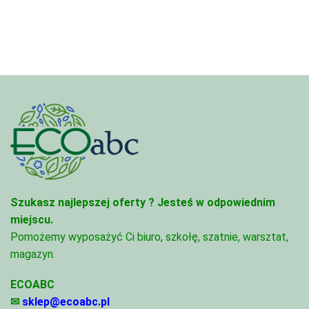
558,00 zł
do
do
1
1
950,
686,00 zł
Szukasz najlepszej oferty ?
Jesteś w odpowiednim
miejscu.
Pomożemy wyposażyć Ci biuro, szkołę, szatnie, warsztat,
magazyn.
ECOABC
✉
sklep@ecoabc.pl