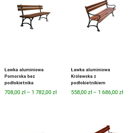
Ławka aluminiowa
Ławka aluminiowa
Pomorska bez
Królewska z
podłokietnika
podłokietnikiem
Zakres
Zak
708,00
zł
–
1 782,00
zł
558,00
zł
–
1 686,00
zł
cen:
cen:
od
od
708,00 zł
558,
do
do
1
1