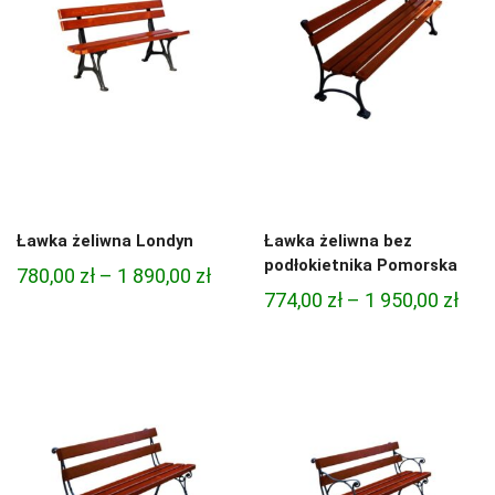
782,00 zł
686,
Ławka żeliwna Londyn
Ławka żeliwna bez
podłokietnika Pomorska
Zakres
780,00
zł
–
1 890,00
zł
Zak
774,00
zł
–
1 950,00
zł
cen:
cen:
od
od
780,00 zł
774,
do
do
1
1
890,00 zł
950,