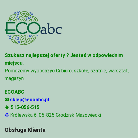
Szukasz najlepszej oferty ?
Jesteś w odpowiednim
miejscu.
Pomożemy wyposażyć Ci biuro, szkołę, szatnie, warsztat,
magazyn.
ECOABC
✉
sklep@ecoabc.pl
📳
515-056-515
♻
Królewska 6, 05-825 Grodzisk Mazowiecki
Obsługa Klienta