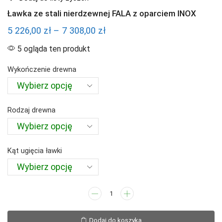
Ławka ze stali nierdzewnej FALA z oparciem INOX
Zakres
5 226,00
zł
–
7 308,00
zł
cen:
5 ogląda ten produkt
od
Wykończenie drewna
5
226,00 zł
do
Rodzaj drewna
7
308,00 zł
Kąt ugięcia ławki
ilość
Ławka
ze
Dodaj do koszyka