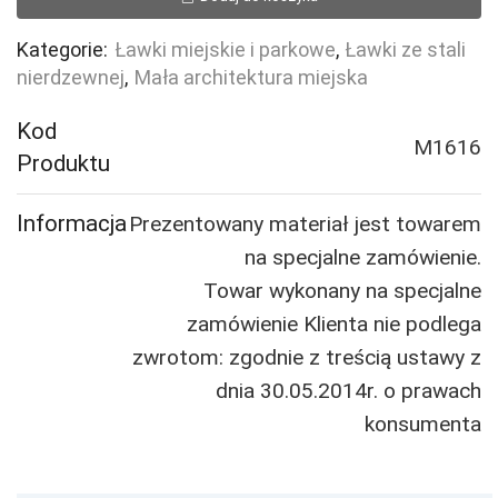
stali
nierdzewnej
Kategorie:
Ławki miejskie i parkowe
,
Ławki ze stali
FALA
nierdzewnej
,
Mała architektura miejska
z
oparciem
Kod
M1616
INOX
Produktu
Informacja
Prezentowany materiał jest towarem
na specjalne zamówienie.
Towar wykonany na specjalne
zamówienie Klienta nie podlega
zwrotom: zgodnie z treścią ustawy z
dnia 30.05.2014r. o prawach
konsumenta