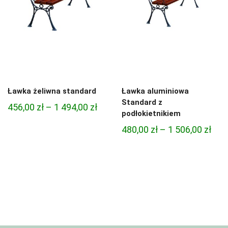
Ławka żeliwna standard
Ławka aluminiowa
Standard z
Zakres
456,00
zł
–
1 494,00
zł
podłokietnikiem
cen:
Zak
480,00
zł
–
1 506,00
zł
od
cen:
456,00 zł
od
do
480,
1
do
494,00 zł
1
506,