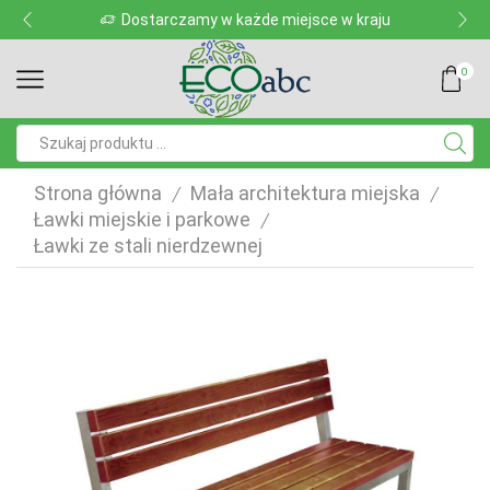
Dostarczamy w każde miejsce w kraju
0
Pole
wyszukiwania
Strona główna
Mała architektura miejska
/
/
Ławki miejskie i parkowe
/
Ławki ze stali nierdzewnej