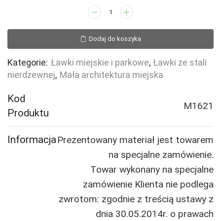
ilość
Ławka
ze
Dodaj do koszyka
stali
nierdzewnej
Kategorie:
Ławki miejskie i parkowe
,
Ławki ze stali
SIT
nierdzewnej
,
Mała architektura miejska
INOX
Kod
M1621
Produktu
Informacja
Prezentowany materiał jest towarem
na specjalne zamówienie.
Towar wykonany na specjalne
zamówienie Klienta nie podlega
zwrotom: zgodnie z treścią ustawy z
dnia 30.05.2014r. o prawach