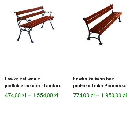
do
1
1
698,00 zł
794,
Ławka żeliwna z
Ławka żeliwna bez
podłokietnikiem standard
podłokietnika Pomorska
Zakres
Zak
474,00
zł
–
1 554,00
zł
774,00
zł
–
1 950,00
zł
cen:
cen:
od
od
474,00 zł
774,
do
do
1
1