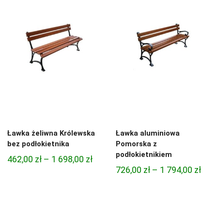
do
do
1
1
494,00 zł
890,
Ławka żeliwna Królewska
Ławka aluminiowa
bez podłokietnika
Pomorska z
podłokietnikiem
Zakres
462,00
zł
–
1 698,00
zł
Zak
726,00
zł
–
1 794,00
zł
cen:
cen:
od
od
462,00 zł
726,
do