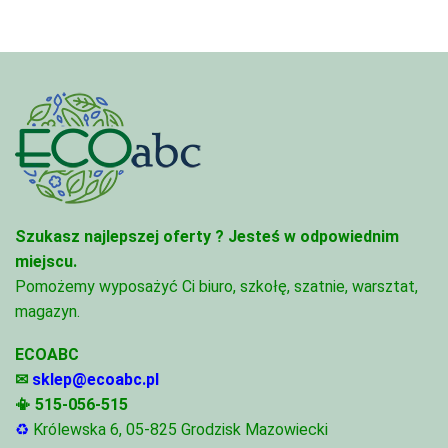
554,00 zł
950,
Szukasz najlepszej oferty ?
Jesteś w odpowiednim
miejscu.
Pomożemy wyposażyć Ci biuro, szkołę, szatnie, warsztat,
magazyn.
ECOABC
✉
sklep@ecoabc.pl
📳
515-056-515
♻
Królewska 6, 05-825 Grodzisk Mazowiecki