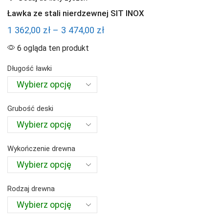
Ławka ze stali nierdzewnej SIT INOX
Zakres
1 362,00
zł
–
3 474,00
zł
cen:
6 ogląda ten produkt
od
Długość ławki
1
362,00 zł
do
Grubość deski
3
474,00 zł
Wykończenie drewna
Rodzaj drewna