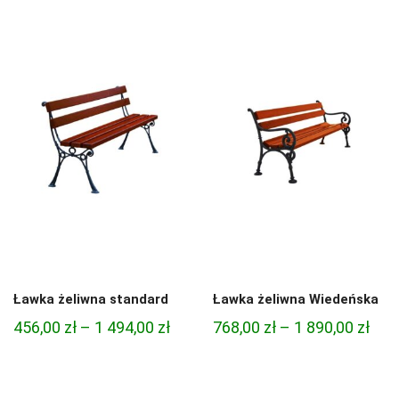
Ławka żeliwna standard
Ławka żeliwna Wiedeńska
Zakres
Zak
456,00
zł
–
1 494,00
zł
768,00
zł
–
1 890,00
zł
cen:
cen:
od
od
456,00 zł
768,