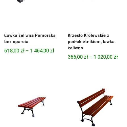
Ławka żeliwna Pomorska
Krzesło Królewskie z
bez oparcia
podłokietnikiem, ławka
żeliwna
Zakres
618,00
zł
–
1 464,00
zł
Zak
366,00
zł
–
1 020,00
zł
cen:
cen:
od
od
618,00 zł
366,
do
do
1
1
464,00 zł
020,