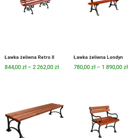
Ławka żeliwna Retro ll
Ławka żeliwna Londyn
Zakres
Zak
844,00
zł
–
2 262,00
zł
780,00
zł
–
1 890,00
zł
cen:
cen:
od
od
844,00 zł
780,
do
do
2
1
262,00 zł
890,