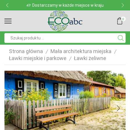
Dostarczamy w każde miejsce w kraju
0
Pole
wyszukiwania
Strona główna
Mała architektura miejska
/
/
Ławki miejskie i parkowe
Ławki żeliwne
/