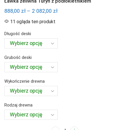
Ławka żeliwna Turyn z podłokietnikiem
Zakres
888,00
zł
–
2 082,00
zł
cen:
11 ogląda ten produkt
od
Długość deski
888,00 zł
do
2
Grubość deski
082,00 zł
Wykończenie drewna
Rodzaj drewna
ilość