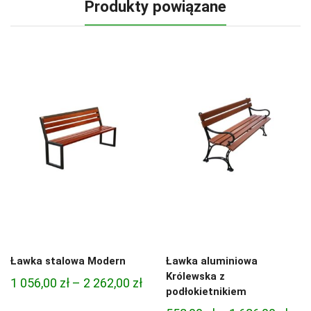
Produkty powiązane
Ławka stalowa Modern
Ławka aluminiowa
Królewska z
Zakres
1 056,00
zł
–
2 262,00
zł
podłokietnikiem
cen: