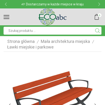
Dostarczamy w każde miejsce w kraju
0
Pole
wyszukiwania
Strona główna
Mała architektura miejska
/
/
Ławki miejskie i parkowe