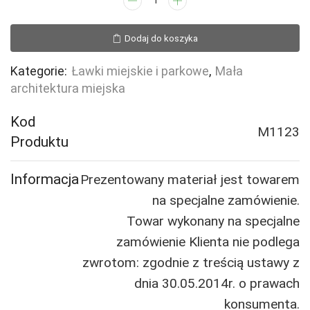
Ławka
żeliwna
Dodaj do koszyka
Turyn
z
Kategorie:
Ławki miejskie i parkowe
,
Mała
podłokietnikiem
architektura miejska
Kod
M1123
Produktu
Informacja
Prezentowany materiał jest towarem
na specjalne zamówienie.
Towar wykonany na specjalne
zamówienie Klienta nie podlega
zwrotom: zgodnie z treścią ustawy z
dnia 30.05.2014r. o prawach
konsumenta.