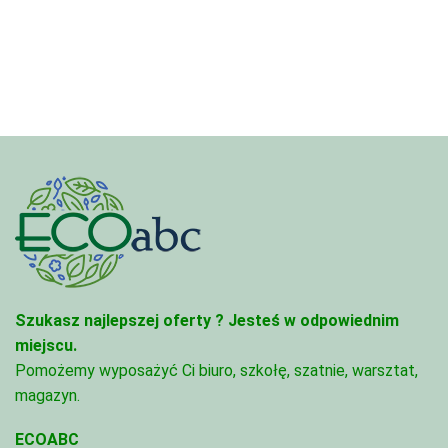
od
1
402,
122,00 zł
do
do
1
2
374,
394,00 zł
Szukasz najlepszej oferty ?
Jesteś w odpowiednim
miejscu.
Pomożemy wyposażyć Ci biuro, szkołę, szatnie, warsztat,
magazyn.
ECOABC