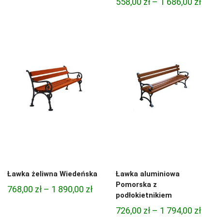
Zak
558,00
zł
–
1 686,00
zł
od
cen:
1
od
056,00 zł
558,
do
do
2
1
262,00 zł
686,
Ławka żeliwna Wiedeńska
Ławka aluminiowa
Pomorska z
Zakres
768,00
zł
–
1 890,00
zł
podłokietnikiem
cen:
Zak
726,00
zł
–
1 794,00
zł
od