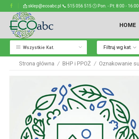
ejsce w kraju
📩 sklep@ecoabc.pl 📞 515 056 515 🕓 Pon. - Pt: 8:00 - 16:00
Dostarczamy w każde miejsce
HOME
Filtruj wg kat.
Wszystkie Kat.
Strona główna
BHP i PPOŻ
Oznakowanie su
/
/