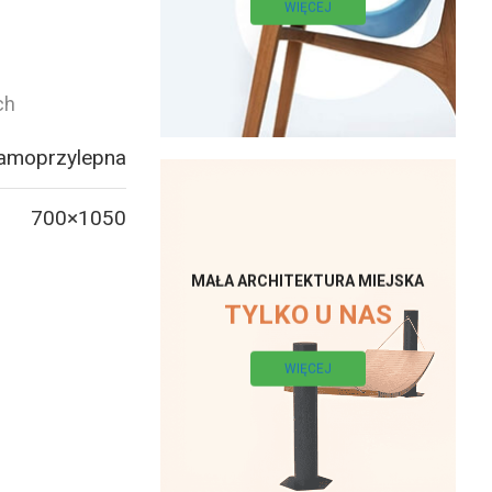
WIĘCEJ
ch
samoprzylepna
700×1050
MAŁA ARCHITEKTURA MIEJSKA
TYLKO U NAS
WIĘCEJ