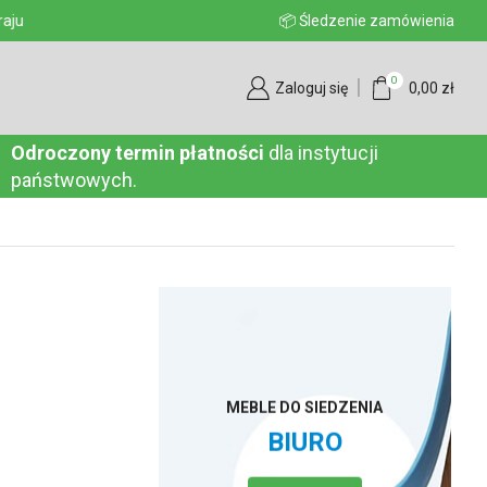
aju
📦 Śledzenie zamówienia
0
Zaloguj się
0,00
zł
Odroczony termin płatności
dla instytucji
państwowych.
MEBLE DO SIEDZENIA
BIURO