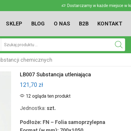
 w kraju
Dostarczamy w każde miejsce w kr
SKLEP
BLOG
O NAS
B2B
KONTAKT
Pole
wyszukiwania
bstancji chemicznych
LB007 Substancja utleniająca
121,70
zł
12 ogląda ten produkt
Jednostka:
szt.
Podłoże: FN – Folia samoprzylepna
Format (w mm): 700×1050