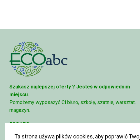
do
68,74 zł
Szukasz najlepszej oferty ?
Jesteś w odpowiednim
miejscu.
Pomożemy wyposażyć Ci biuro, szkołę, szatnie, warsztat,
magazyn.
ECOABC
✉
sklep@ecoabc.pl
Ta strona używa plików cookies, aby poprawić Two
📳
515-056-515