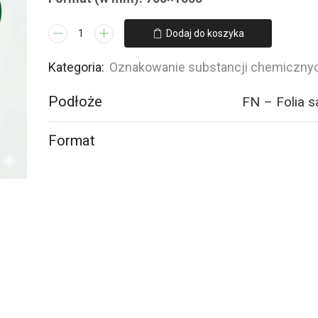
ilość
Dodaj do koszyka
LB007
Substancja
Kategoria:
Oznakowanie substancji chemiczny
utleniająca
Podłoże
FN – Folia 
Format