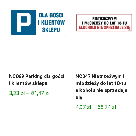
NC069 Parking dla gości
NC047 Nietrzeźwym i
i klientów sklepu
młodzieży do lat 18-tu
alkoholu nie sprzedaje
Zakres
3,33
zł
–
81,47
zł
się
cen:
Zakres
4,97
zł
–
68,74
zł
od
cen:
3,33 zł
od
do
4,97 zł
81,47 zł