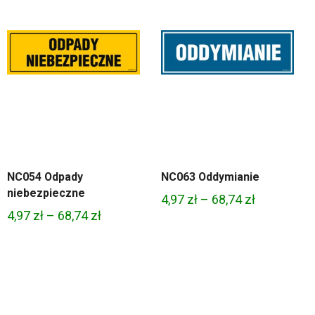
NC054 Odpady
NC063 Oddymianie
niebezpieczne
Zakres
4,97
zł
–
68,74
zł
Zakres
4,97
zł
–
68,74
zł
cen:
cen:
od
od
4,97 zł
4,97 zł
do
do
68,74 zł
68,74 zł