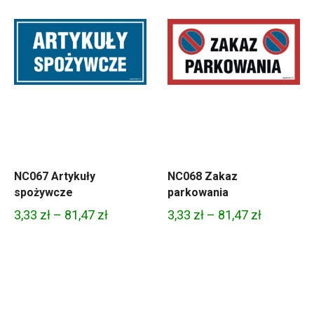
NC067 Artykuły
NC068 Zakaz
spożywcze
parkowania
Zakres
Zakres
3,33
zł
–
81,47
zł
3,33
zł
–
81,47
zł
cen:
cen:
od
od
3,33 zł
3,33 zł
do
do
81,47 zł
81,47 zł