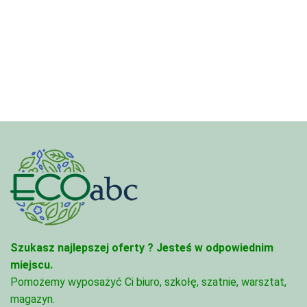
cen:
od
od
4,97 zł
3,33 zł
do
do
68,74 zł
81,47 zł
Szukasz najlepszej oferty ?
Jesteś w odpowiednim
miejscu.
Pomożemy wyposażyć Ci biuro, szkołę, szatnie, warsztat,
magazyn.