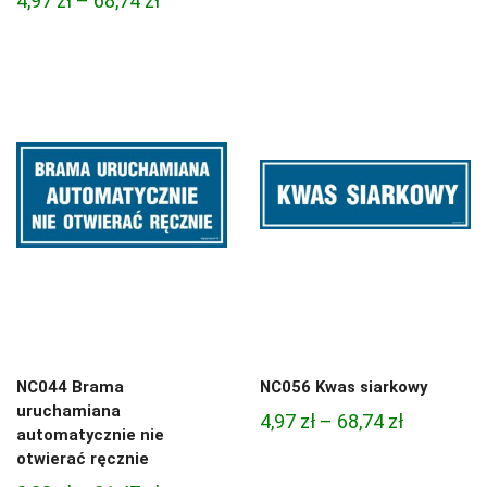
4,97
zł
–
68,74
zł
cen:
cen:
od
od
3,33 zł
4,97 zł
do
do
81,47 zł
68,74 zł
NC044 Brama
NC056 Kwas siarkowy
uruchamiana
Zakres
4,97
zł
–
68,74
zł
automatycznie nie
cen:
otwierać ręcznie
od