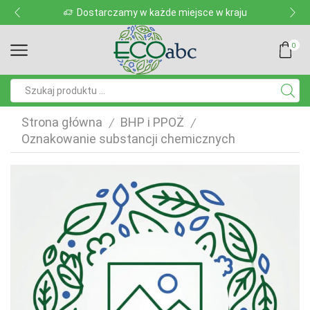
Dostarczamy w każde miejsce w kraju
0
Pole
wyszukiwania
Strona główna
BHP i PPOŻ
/
/
Oznakowanie substancji chemicznych