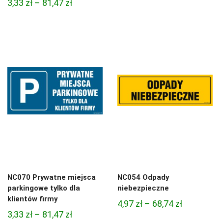
Zakres
3,33
zł
–
81,47
zł
4,97 zł
cen:
do
od
68,74 zł
3,33 zł
do
81,47 zł
NC070 Prywatne miejsca
NC054 Odpady
parkingowe tylko dla
niebezpieczne
klientów firmy
Zakres
4,97
zł
–
68,74
zł
Zakres
3,33
zł
–
81,47
zł
cen: