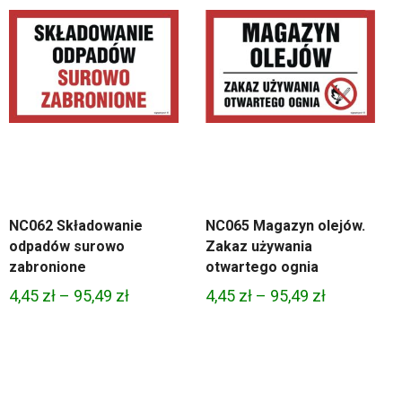
NC062 Składowanie
NC065 Magazyn olejów.
odpadów surowo
Zakaz używania
zabronione
otwartego ognia
Zakres
Zakres
4,45
zł
–
95,49
zł
4,45
zł
–
95,49
zł
cen:
cen:
od
od
4,45 zł
4,45 zł
do
do