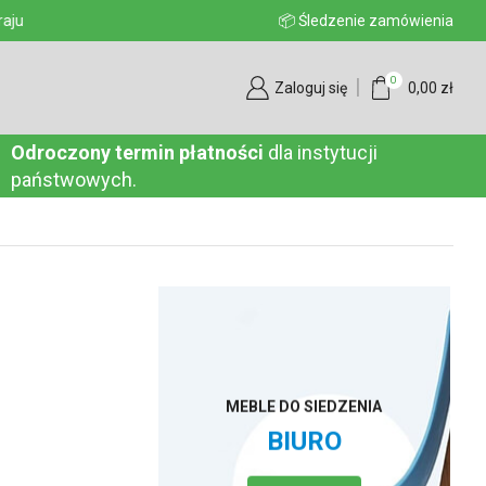
aju
📦 Śledzenie zamówienia
0
Zaloguj się
0,00
zł
Odroczony termin płatności
dla instytucji
państwowych.
MEBLE DO SIEDZENIA
BIURO