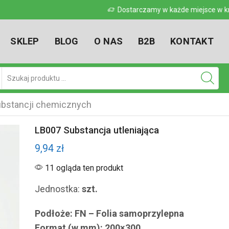
 w kraju
Dostarczamy w każde miejsce w kr
SKLEP
BLOG
O NAS
B2B
KONTAKT
Pole
wyszukiwania
bstancji chemicznych
LB007 Substancja utleniająca
9,94
zł
11 ogląda ten produkt
Jednostka:
szt.
Podłoże: FN – Folia samoprzylepna
Format (w mm): 200×300