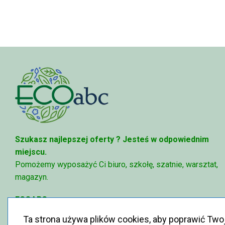
81,47 zł
81,47 zł
Szukasz najlepszej oferty ?
Jesteś w odpowiednim
miejscu.
Pomożemy wyposażyć Ci biuro, szkołę, szatnie, warsztat,
magazyn.
ECOABC
✉
sklep@ecoabc.pl
Ta strona używa plików cookies, aby poprawić Two
📳
515-056-515