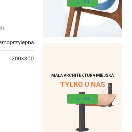
WIĘCEJ
ch
samoprzylepna
200×300
MAŁA ARCHITEKTURA MIEJSKA
TYLKO U NAS
WIĘCEJ