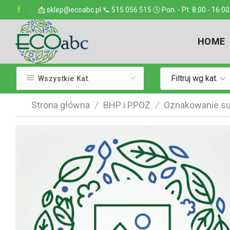
ejsce w kraju
📩 sklep@ecoabc.pl 📞 515 056 515 🕓 Pon. - Pt: 8:00 - 16:00
Dostarczamy w każde miejsce
HOME
Filtruj wg kat.
Wszystkie Kat.
Strona główna
BHP i PPOŻ
Oznakowanie su
/
/