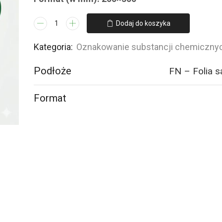
ilość
Dodaj do koszyka
LB007
Substancja
Kategoria:
Oznakowanie substancji chemiczny
utleniająca
Podłoże
FN – Folia 
Format