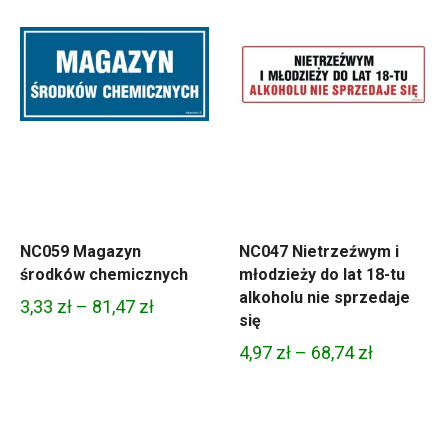
NC059 Magazyn
NC047 Nietrzeźwym i
środków chemicznych
młodzieży do lat 18-tu
alkoholu nie sprzedaje
Zakres
3,33
zł
–
81,47
zł
się
cen:
Zakres
4,97
zł
–
68,74
zł
od
cen:
3,33 zł
od
do
4,97 zł
81,47 zł