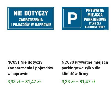
NC051 Nie dotyczy
NC070 Prywatne miejsca
zaopatrzenia i pojazdów
parkingowe tylko dla
w naprawie
klientów firmy
Zakres
Zakres
3,33
zł
–
81,47
zł
3,33
zł
–
81,47
zł
cen:
cen:
od
od
3,33 zł
3,33 zł
do
do