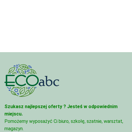
cen:
3,33 zł
od
do
4,45 zł
81,47 zł
do
95,49 zł
Szukasz najlepszej oferty ?
Jesteś w odpowiednim
miejscu.
Pomożemy wyposażyć Ci biuro, szkołę, szatnie, warsztat,
magazyn.