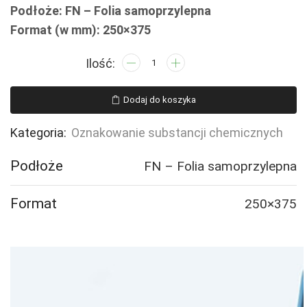
Podłoże: FN – Folia samoprzylepna
Format (w mm): 250×375
ilość
LB007
Substancja
Dodaj do koszyka
utleniająca
Kategoria:
Oznakowanie substancji chemicznych
Podłoże
FN – Folia samoprzylepna
Format
250×375