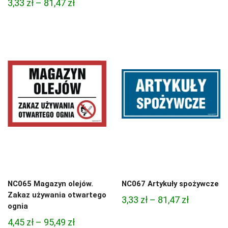
Zakres
3,33
zł
–
81,47
zł
4,97 zł
cen:
do
od
68,74 zł
3,33 zł
do
81,47 zł
NC065 Magazyn olejów.
NC067 Artykuły spożywcze
Zakaz używania otwartego
Zakres
3,33
zł
–
81,47
zł
ognia
cen:
Zakres
4,45
zł
–
95,49
zł
od