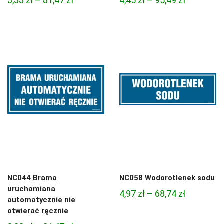
3,33
zł
–
81,47
zł
4,45
zł
–
95,49
zł
cen:
cen:
od
od
3,33 zł
4,45 zł
do
do
81,47 zł
95,49 zł
NC044 Brama
NC058 Wodorotlenek sodu
uruchamiana
Zakres
4,97
zł
–
68,74
zł
automatycznie nie
cen:
otwierać ręcznie
od