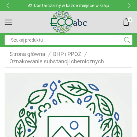
Dostarczamy w każde miejsce w kraju
0
Pole
wyszukiwania
Strona główna
BHP i PPOŻ
/
/
Oznakowanie substancji chemicznych