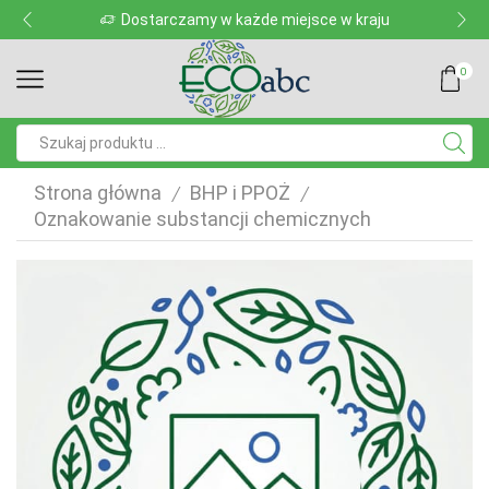
Dostarczamy w każde miejsce w kraju
0
Pole
wyszukiwania
Strona główna
BHP i PPOŻ
/
/
Oznakowanie substancji chemicznych