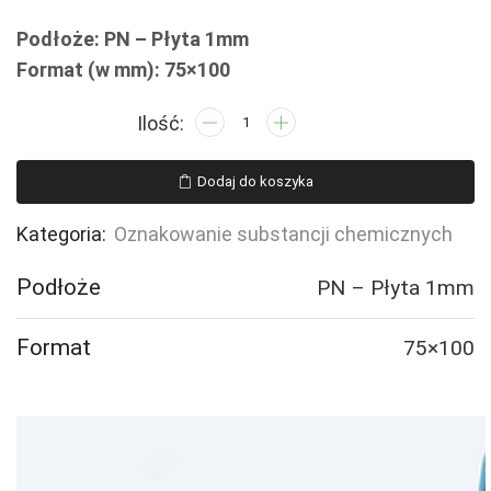
Podłoże: PN – Płyta 1mm
Format (w mm): 75×100
ilość
LB009
Substancja
Dodaj do koszyka
stwarzająca
zagrożenie
Kategoria:
Oznakowanie substancji chemicznych
biologiczne
Podłoże
PN – Płyta 1mm
Format
75×100