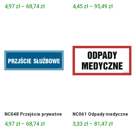
Zakres
Zakres
4,97
zł
–
68,74
zł
4,45
zł
–
95,49
zł
cen:
cen:
od
od
4,97 zł
4,45 zł
do
do
68,74 zł
95,49 zł
NC048 Przejście prywatne
NC061 Odpady medyczne
Zakres
Zakres
4,97
zł
–
68,74
zł
3,33
zł
–
81,47
zł
cen:
cen: