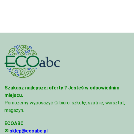
7,88 zł
3,33 zł
do
do
280,50 zł
81,47 zł
Szukasz najlepszej oferty ?
Jesteś w odpowiednim
miejscu.
Pomożemy wyposażyć Ci biuro, szkołę, szatnie, warsztat,
magazyn.
ECOABC
✉
sklep@ecoabc.pl