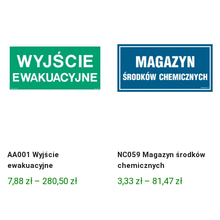
od
od
4,97 zł
3,33 zł
do
do
68,74 zł
81,47 zł
AA001 Wyjście
NC059 Magazyn środków
ewakuacyjne
chemicznych
Zakres
Zakres
7,88
zł
–
280,50
zł
3,33
zł
–
81,47
zł
cen:
cen:
od
od