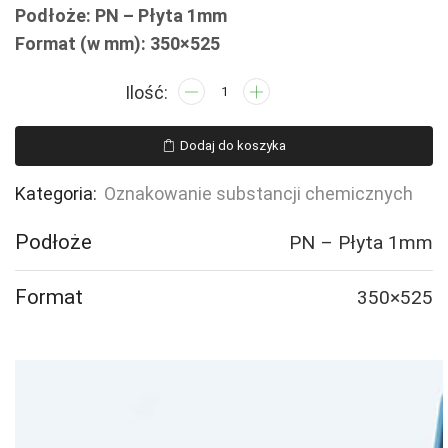
Podłoże: PN – Płyta 1mm
Format (w mm): 350×525
ilość
LB010
Substancja
Dodaj do koszyka
niebezpieczna
dla
Kategoria:
Oznakowanie substancji chemicznych
środowiska
Podłoże
PN – Płyta 1mm
Format
350×525