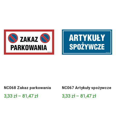
cen:
cen:
od
od
4,97 zł
4,97 zł
do
do
68,74 zł
68,74 zł
NC068 Zakaz parkowania
NC067 Artykuły spożywcze
Zakres
Zakres
3,33
zł
–
81,47
zł
3,33
zł
–
81,47
zł
cen:
cen:
od
od