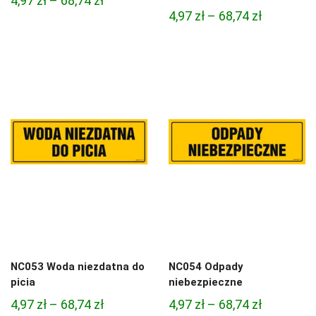
4,97
zł
–
68,74
zł
Zakres
4,97
zł
–
68,74
zł
cen:
cen:
od
od
4,97 zł
4,97 zł
do
do
68,74 zł
68,74 zł
NC053 Woda niezdatna do
NC054 Odpady
picia
niebezpieczne
Zakres
Zakres
4,97
zł
–
68,74
zł
4,97
zł
–
68,74
zł