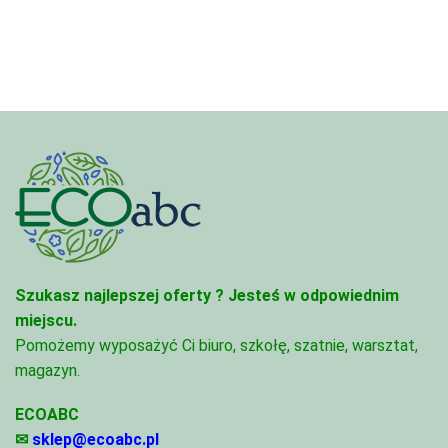
3,33 zł
3,33 zł
do
do
81,47 zł
81,47 zł
Szukasz najlepszej oferty ?
Jesteś w odpowiednim
miejscu.
Pomożemy wyposażyć Ci biuro, szkołę, szatnie, warsztat,
magazyn.
ECOABC
✉
sklep@ecoabc.pl