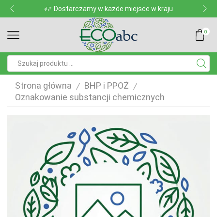
Dostarczamy w każde miejsce w kraju
0
Pole
wyszukiwania
Strona główna
BHP i PPOŻ
/
/
Oznakowanie substancji chemicznych