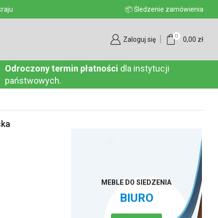
aju
📦 Śledzenie zamówienia
0
Zaloguj się
0,00
zł
Odroczony termin płatności
dla instytucji
państwowych.
ska
MEBLE DO SIEDZENIA
BIURO