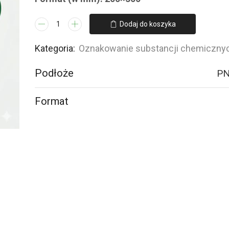
ilość
Dodaj do koszyka
LB010
Substancja
Kategoria:
Oznakowanie substancji chemiczny
niebezpieczna
Podłoże
PN
dla
środowiska
Format