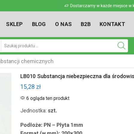
 w kraju
Dostarczamy w każde miejsce w kr
SKLEP
BLOG
O NAS
B2B
KONTAKT
Pole
wyszukiwania
bstancji chemicznych
LB010 Substancja niebezpieczna dla środowi
15,28
zł
6 ogląda ten produkt
Jednostka:
szt.
Podłoże: PN – Płyta 1mm
Format (w mm): 200×300