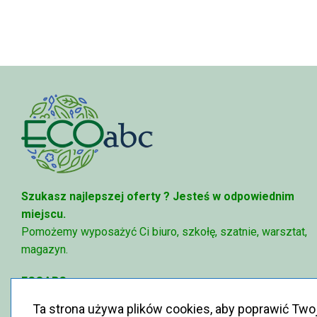
Szukasz najlepszej oferty ?
Jesteś w odpowiednim
miejscu.
Pomożemy wyposażyć Ci biuro, szkołę, szatnie, warsztat,
magazyn.
ECOABC
✉
sklep@ecoabc.pl
Ta strona używa plików cookies, aby poprawić Two
📳
515-056-515