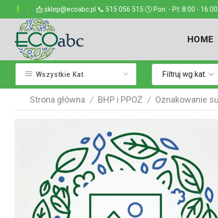
ejsce w kraju
📩 sklep@ecoabc.pl 📞 515 056 515 🕓 Pon. - Pt: 8:00 - 16:00
Dostarczamy w każde miejsce
HOME
Filtruj wg kat.
Wszystkie Kat.
Strona główna
BHP i PPOŻ
Oznakowanie su
/
/