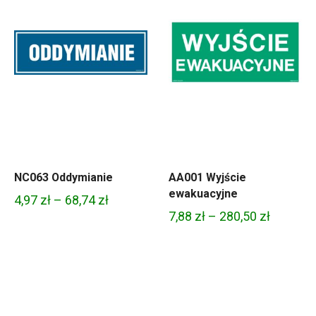
NC063 Oddymianie
AA001 Wyjście
ewakuacyjne
Zakres
4,97
zł
–
68,74
zł
Zakres
7,88
zł
–
280,50
zł
cen:
cen:
od
od
4,97 zł
7,88 zł
do
do
68,74 zł
280,50 z