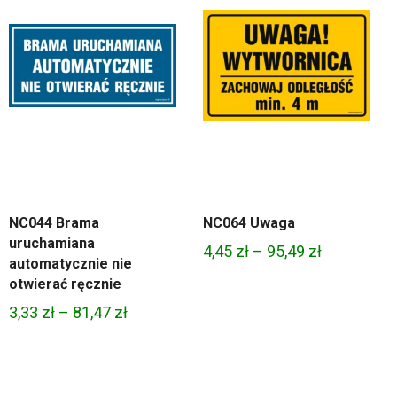
NC044 Brama
NC064 Uwaga
uruchamiana
Zakres
4,45
zł
–
95,49
zł
automatycznie nie
cen:
otwierać ręcznie
od
Zakres
3,33
zł
–
81,47
zł
4,45 zł
cen:
do
od
95,49 zł
3,33 zł
ł