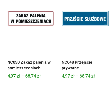
NC050 Zakaz palenia w
NC048 Przejście
pomieszczeniach
prywatne
Zakres
Zakres
4,97
zł
–
68,74
zł
4,97
zł
–
68,74
zł
cen:
cen:
od
od
4,97 zł
4,97 zł
do
do
68,74 zł
68,74 zł