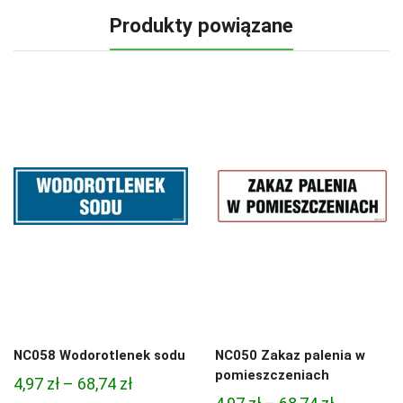
Produkty powiązane
NC058 Wodorotlenek sodu
NC050 Zakaz palenia w
pomieszczeniach
Zakres
4,97
zł
–
68,74
zł
Zakres