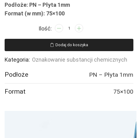
Podłoże: PN – Płyta 1mm
Format (w mm): 75×100
ilość
LB012
Substancja
Dodaj do koszyka
wysoce
łatwopalna
Kategoria:
Oznakowanie substancji chemicznych
Podłoże
PN – Płyta 1mm
Format
75×100