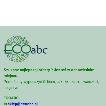
4,97 zł
68,74 zł
do
68,74 zł
Szukasz najlepszej oferty ?
Jesteś w odpowiednim
miejscu.
Pomożemy wyposażyć Ci biuro, szkołę, szatnie, warsztat,
magazyn.
ECOABC
✉
sklep@ecoabc.pl