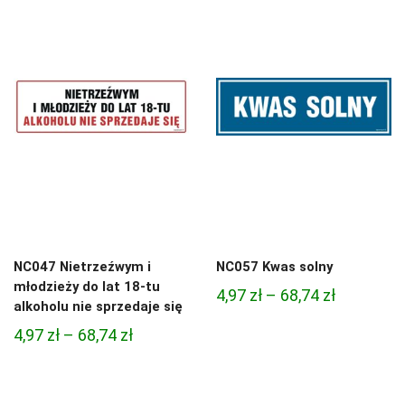
3,33 zł
3,33 zł
do
do
81,47 zł
81,47 zł
NC047 Nietrzeźwym i
NC057 Kwas solny
młodzieży do lat 18-tu
Zakres
4,97
zł
–
68,74
zł
alkoholu nie sprzedaje się
cen:
Zakres
4,97
zł
–
68,74
zł
od
cen:
4,97 zł
od
do