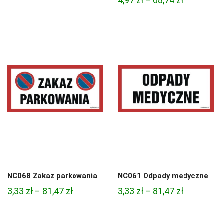
4,97
zł
–
68,74
zł
cen:
cen:
od
od
4,97 zł
4,97 zł
do
do
68,74 zł
68,74 zł
NC068 Zakaz parkowania
NC061 Odpady medyczne
Zakres
Zakres
3,33
zł
–
81,47
zł
3,33
zł
–
81,47
zł
cen:
cen:
od
od