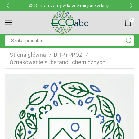
Dostarczamy w każde miejsce w kraju
0
Pole
wyszukiwania
Strona główna
BHP i PPOŻ
/
/
Oznakowanie substancji chemicznych