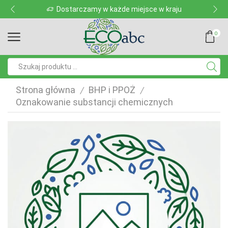
Dostarczamy w każde miejsce w kraju
0
Pole
wyszukiwania
Strona główna
BHP i PPOŻ
/
/
Oznakowanie substancji chemicznych