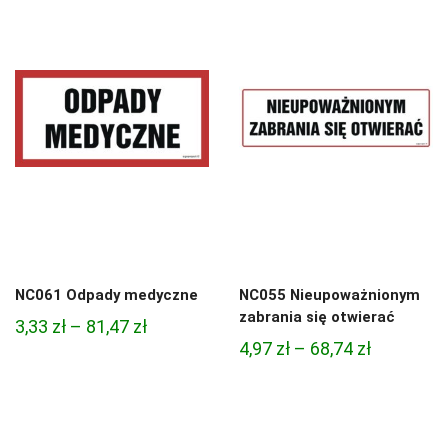
7,88 zł
4,45 zł
do
do
280,50 zł
95,49 zł
NC061 Odpady medyczne
NC055 Nieupoważnionym
zabrania się otwierać
Zakres
3,33
zł
–
81,47
zł
Zakres
4,97
zł
–
68,74
zł
cen:
cen:
od
od
3,33 zł
4,97 zł
do