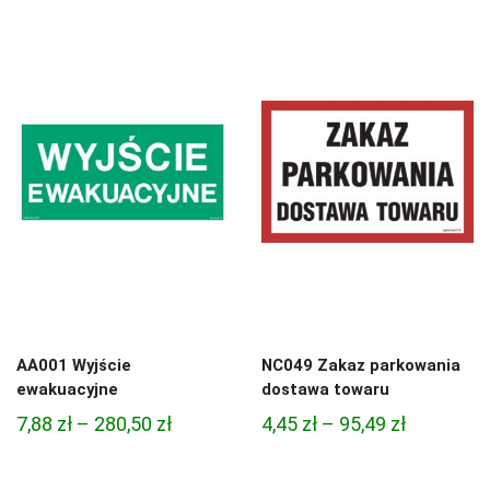
cen:
cen:
od
od
4,45 zł
4,97 zł
do
do
95,49 zł
68,74 zł
AA001 Wyjście
NC049 Zakaz parkowania
ewakuacyjne
dostawa towaru
Zakres
Zakres
7,88
zł
–
280,50
zł
4,45
zł
–
95,49
zł
cen:
cen:
od
od