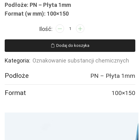
Podłoże: PN – Płyta 1mm
Format (w mm): 100×150
ilość
LB012
Substancja
Dodaj do koszyka
wysoce
łatwopalna
Kategoria:
Oznakowanie substancji chemicznych
Podłoże
PN – Płyta 1mm
Format
100×150