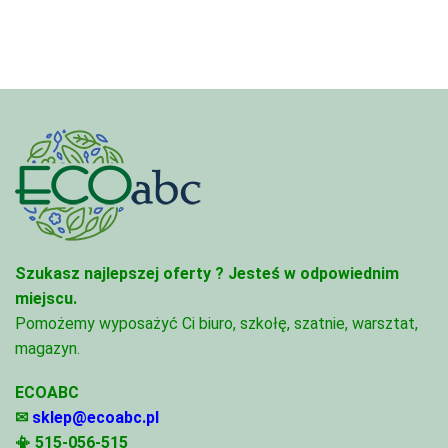
do
81,47 zł
68,74 zł
Szukasz najlepszej oferty ?
Jesteś w odpowiednim
miejscu.
Pomożemy wyposażyć Ci biuro, szkołę, szatnie, warsztat,
magazyn.
ECOABC
✉
sklep@ecoabc.pl
📳
515-056-515