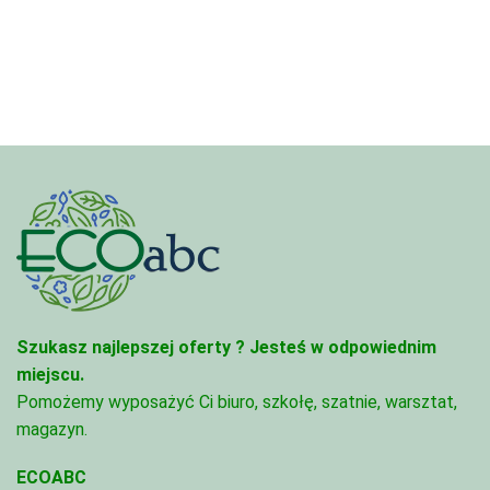
do
3,33 zł
68,74 zł
do
81,47 zł
Szukasz najlepszej oferty ?
Jesteś w odpowiednim
miejscu.
Pomożemy wyposażyć Ci biuro, szkołę, szatnie, warsztat,
magazyn.
ECOABC