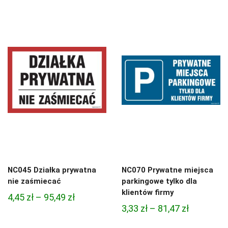
cen:
cen:
od
od
4,45 zł
4,97 zł
do
do
95,49 zł
68,74 zł
NC045 Działka prywatna
NC070 Prywatne miejsca
nie zaśmiecać
parkingowe tylko dla
klientów firmy
Zakres
4,45
zł
–
95,49
zł
Zakres
3,33
zł
–
81,47
zł
cen:
cen:
od