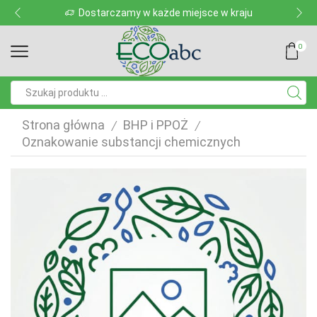
Dostarczamy w każde miejsce w kraju
0
Pole
wyszukiwania
Strona główna
BHP i PPOŻ
/
/
Oznakowanie substancji chemicznych