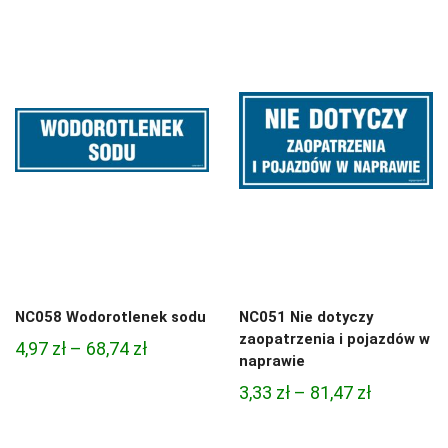
od
4,45 zł
3,33 zł
do
do
95,49 zł
81,47 zł
NC058 Wodorotlenek sodu
NC051 Nie dotyczy
zaopatrzenia i pojazdów w
Zakres
4,97
zł
–
68,74
zł
naprawie
cen:
Zakres
3,33
zł
–
81,47
zł
od
cen:
4,97 zł
od