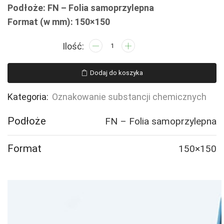
Podłoże: FN – Folia samoprzylepna
Format (w mm): 150×150
ilość
LD005
Produkt
Dodaj do koszyka
żrący
Kategoria:
Oznakowanie substancji chemicznych
Podłoże
FN – Folia samoprzylepna
Format
150×150