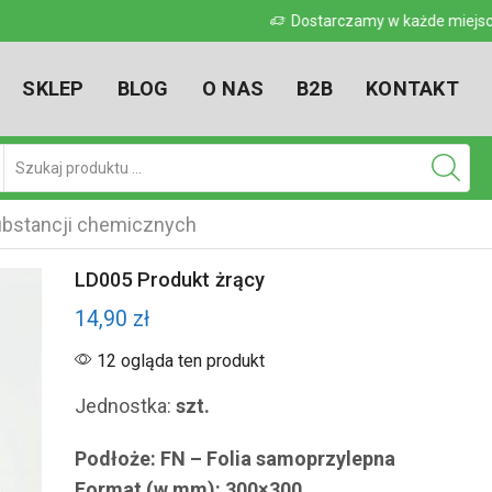
 w kraju
Dostarczamy w każde miejsce w kr
SKLEP
BLOG
O NAS
B2B
KONTAKT
Pole
wyszukiwania
bstancji chemicznych
LD005 Produkt żrący
14,90
zł
12 ogląda ten produkt
Jednostka:
szt.
Podłoże: FN – Folia samoprzylepna
Format (w mm): 300×300