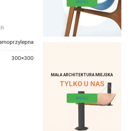
WIĘCEJ
ch
samoprzylepna
300×300
MAŁA ARCHITEKTURA MIEJSKA
TYLKO U NAS
WIĘCEJ