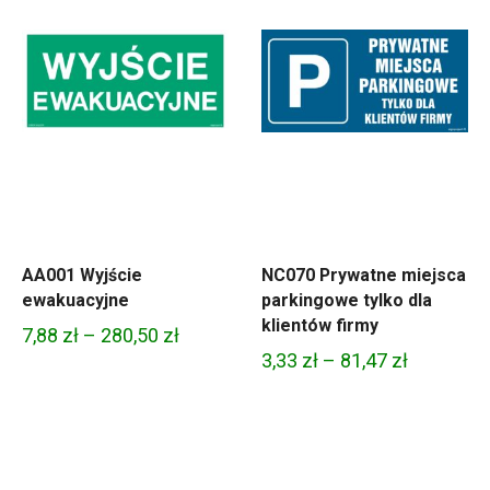
AA001 Wyjście
NC070 Prywatne miejsca
ewakuacyjne
parkingowe tylko dla
klientów firmy
Zakres
7,88
zł
–
280,50
zł
Zakres
3,33
zł
–
81,47
zł
cen:
cen:
od
od
7,88 zł
3,33 zł
do
do
280,50 zł