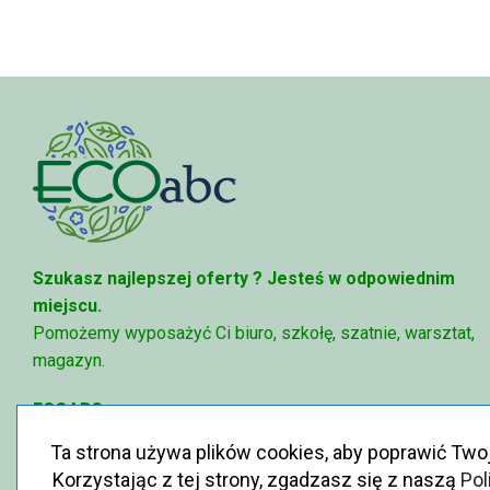
81,47 zł
Szukasz najlepszej oferty ?
Jesteś w odpowiednim
miejscu.
Pomożemy wyposażyć Ci biuro, szkołę, szatnie, warsztat,
magazyn.
ECOABC
✉
sklep@ecoabc.pl
Ta strona używa plików cookies, aby poprawić Two
📳
515-056-515
Korzystając z tej strony, zgadzasz się z naszą
Pol