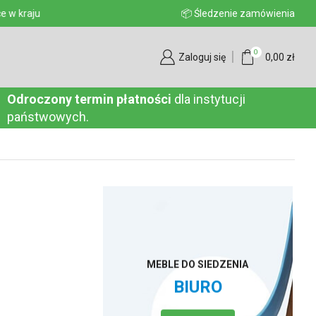
aju
📦 Śledzenie zamówienia
0
Zaloguj się
0,00
zł
Odroczony termin płatności
dla instytucji
państwowych.
MEBLE DO SIEDZENIA
BIURO