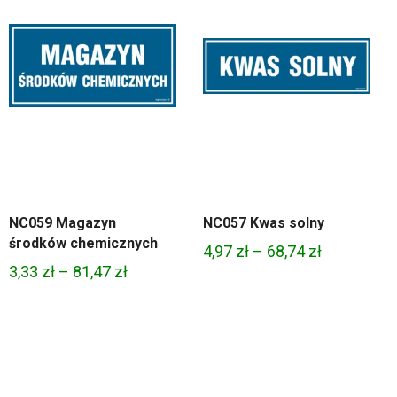
NC059 Magazyn
NC057 Kwas solny
środków chemicznych
Zakres
4,97
zł
–
68,74
zł
Zakres
3,33
zł
–
81,47
zł
cen:
cen:
od
od
4,97 zł
3,33 zł
do
do
68,74 zł
81,47 zł