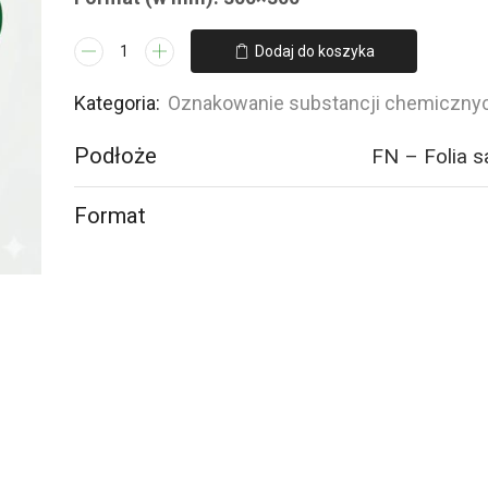
ilość
Dodaj do koszyka
LD005
Produkt
Kategoria:
Oznakowanie substancji chemiczny
żrący
Podłoże
FN – Folia 
Format