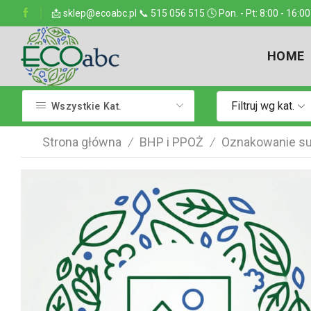
ejsce w kraju
📩 sklep@ecoabc.pl 📞 515 056 515 🕓 Pon. - Pt: 8:00 - 16:00
Dostarczamy w każde miejsce
HOME
Filtruj wg kat.
Wszystkie Kat.
Strona główna
BHP i PPOŻ
Oznakowanie su
/
/