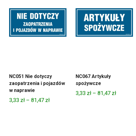
NC051 Nie dotyczy
NC067 Artykuły
zaopatrzenia i pojazdów
spożywcze
w naprawie
Zakres
3,33
zł
–
81,47
zł
Zakres
3,33
zł
–
81,47
zł
cen:
cen:
od
od
3,33 zł
3,33 zł
do
do
81,47 zł