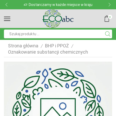
Dostarczamy w każde miejsce w kraju
0
Pole
wyszukiwania
Strona główna
BHP i PPOŻ
/
/
Oznakowanie substancji chemicznych