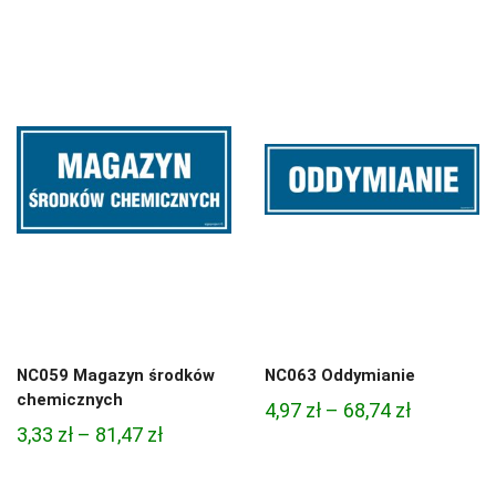
cen:
4,97 zł
od
do
3,33 zł
68,74 zł
do
81,47 zł
NC059 Magazyn środków
NC063 Oddymianie
chemicznych
Zakres
4,97
zł
–
68,74
zł
Zakres
3,33
zł
–
81,47
zł
cen:
cen:
od
od