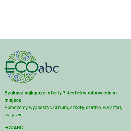
4,97 zł
3,33 zł
do
do
68,74 zł
81,47 zł
Szukasz najlepszej oferty ?
Jesteś w odpowiednim
miejscu.
Pomożemy wyposażyć Ci biuro, szkołę, szatnie, warsztat,
magazyn.
ECOABC