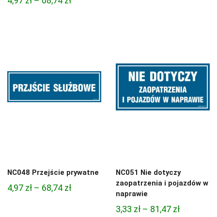
4,97
zł
–
68,74
zł
cen:
cen:
od
od
3,33 zł
4,97 zł
do
do
81,47 zł
68,74 zł
NC048 Przejście prywatne
NC051 Nie dotyczy
zaopatrzenia i pojazdów w
Zakres
4,97
zł
–
68,74
zł
naprawie
cen:
Zakres
3,33
zł
–
81,47
zł
od