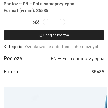
Podłoże: FN – Folia samoprzylepna
Format (w mm): 35×35
ilość
LD006
Produkt
Dodaj do koszyka
bardzo
toksyczny
Kategoria:
Oznakowanie substancji chemicznych
-
30
Podłoże
FN – Folia samoprzylepna
naklejek
Format
35×35