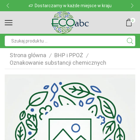
Dostarczamy w każde miejsce w kraju
0
Pole
wyszukiwania
Strona główna
BHP i PPOŻ
/
/
Oznakowanie substancji chemicznych