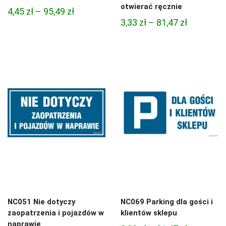
otwierać ręcznie
Zakres
4,45
zł
–
95,49
zł
Zakres
3,33
zł
–
81,47
zł
cen:
cen:
od
od
4,45 zł
3,33 zł
do
do
95,49 zł
81,47 zł
NC051 Nie dotyczy
NC069 Parking dla gości i
zaopatrzenia i pojazdów w
klientów sklepu
naprawie