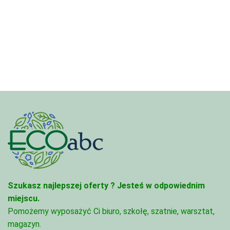
cen:
cen:
od
od
4,45 zł
4,97 zł
do
do
95,49 zł
68,74 zł
Szukasz najlepszej oferty ?
Jesteś w odpowiednim
miejscu.
Pomożemy wyposażyć Ci biuro, szkołę, szatnie, warsztat,
magazyn.