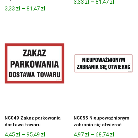
Zakres
3,33
zł
–
81,47
zł
Zakres
3,33
zł
–
81,47
zł
cen:
cen:
od
od
3,33 zł
3,33 zł
do
do
81,47 zł
81,47 zł
NC049 Zakaz parkowania
NC055 Nieupoważnionym
dostawa towaru
zabrania się otwierać
Zakres
Zakres
4,45
zł
–
95,49
zł
4,97
zł
–
68,74
zł