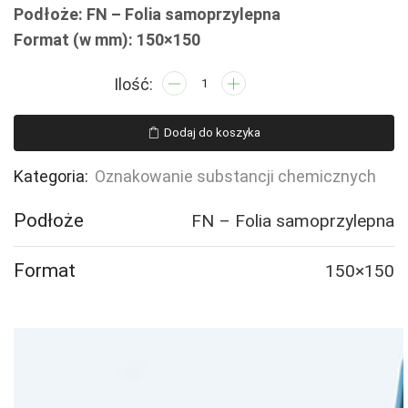
Podłoże: FN – Folia samoprzylepna
Format (w mm): 150×150
ilość
LD008
Produkt
Dodaj do koszyka
powaznie
zagrażający
Kategoria:
Oznakowanie substancji chemicznych
zdrowiu
Podłoże
FN – Folia samoprzylepna
Format
150×150