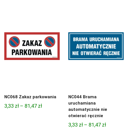
cen:
od
od
4,45 zł
4,97 zł
do
do
95,49 zł
68,74 zł
NC068 Zakaz parkowania
NC044 Brama
uruchamiana
Zakres
3,33
zł
–
81,47
zł
automatycznie nie
cen:
otwierać ręcznie
od
Zakres
3,33
zł
–
81,47
zł