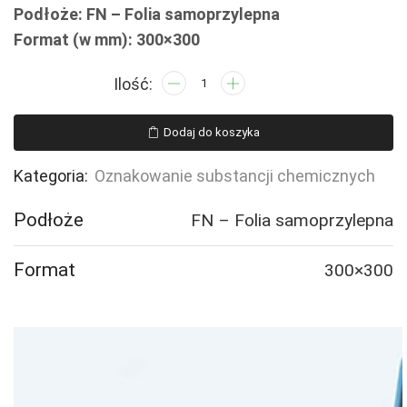
Podłoże: FN – Folia samoprzylepna
Format (w mm): 300×300
ilość
LD009
Produkt
Dodaj do koszyka
niebezpieczny
dla
Kategoria:
Oznakowanie substancji chemicznych
środowiska
(rolka)
Podłoże
FN – Folia samoprzylepna
Format
300×300