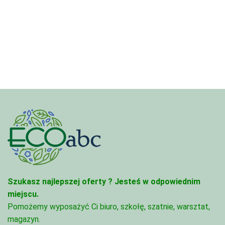
3,33 zł
cen:
do
od
81,47 zł
3,33 zł
do
81,47 zł
Szukasz najlepszej oferty ?
Jesteś w odpowiednim
miejscu.
Pomożemy wyposażyć Ci biuro, szkołę, szatnie, warsztat,
magazyn.