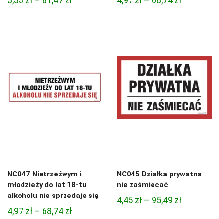
3,33
zł
–
81,47
zł
4,97
zł
–
68,74
zł
cen:
cen:
od
od
3,33 zł
4,97 zł
do
do
81,47 zł
68,74 zł
NC047 Nietrzeźwym i
NC045 Działka prywatna
młodzieży do lat 18-tu
nie zaśmiecać
alkoholu nie sprzedaje się
Zakres
4,45
zł
–
95,49
zł
Zakres
4,97
zł
–
68,74
zł
cen: