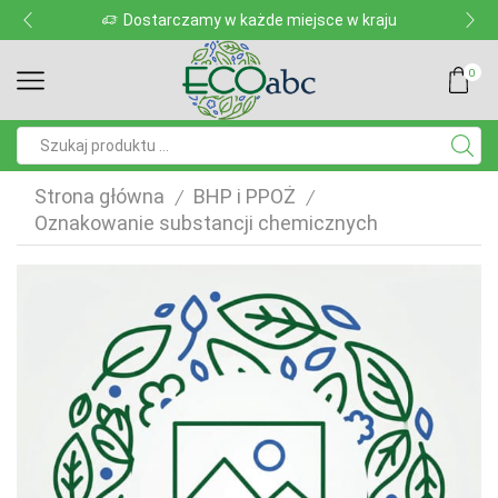
Dostarczamy w każde miejsce w kraju
0
Pole
wyszukiwania
Strona główna
BHP i PPOŻ
/
/
Oznakowanie substancji chemicznych