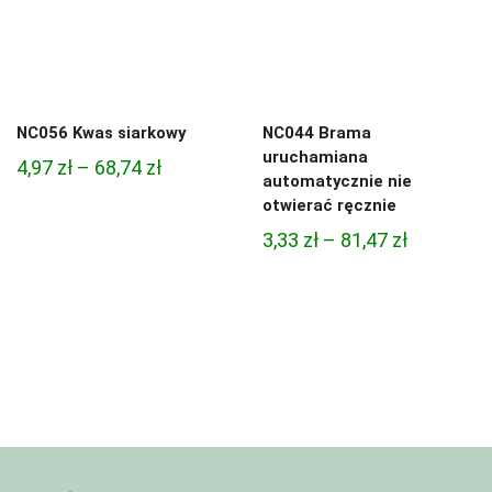
NC056 Kwas siarkowy
NC044 Brama
uruchamiana
Zakres
4,97
zł
–
68,74
zł
automatycznie nie
cen:
otwierać ręcznie
od
Zakres
3,33
zł
–
81,47
zł
4,97 zł
cen:
do
od
68,74 zł
3,33 zł
do
81,47 zł