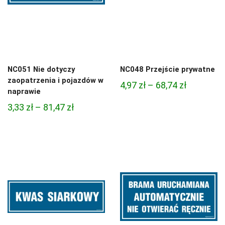
NC051 Nie dotyczy
NC048 Przejście prywatne
zaopatrzenia i pojazdów w
Zakres
4,97
zł
–
68,74
zł
naprawie
cen:
Zakres
3,33
zł
–
81,47
zł
od
cen:
4,97 zł
od
do
3,33 zł
68,74 zł
do
81,47 zł