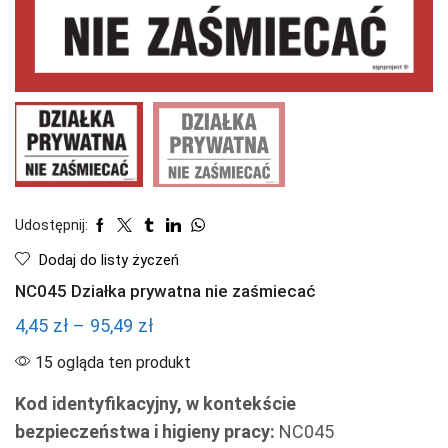
Udostępnij:
Dodaj do listy życzeń
NC045 Działka prywatna nie zaśmiecać
Zakres
4,45
zł
–
95,49
zł
cen:
15 ogląda ten produkt
od
Kod identyfikacyjny, w kontekście
4,45 zł
bezpieczeństwa i higieny pracy:
NC045
do