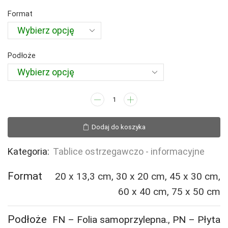
95,49 zł
Format
Podłoże
ilość
NC045
Działka
Dodaj do koszyka
prywatna
nie
Kategoria:
Tablice ostrzegawczo - informacyjne
zaśmiecać
Format
20 x 13,3 cm, 30 x 20 cm, 45 x 30 cm,
60 x 40 cm, 75 x 50 cm
Podłoże
FN – Folia samoprzylepna.
,
PN – Płyta