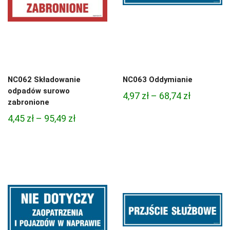
NC062 Składowanie
NC063 Oddymianie
odpadów surowo
Zakres
4,97
zł
–
68,74
zł
zabronione
cen:
Zakres
4,45
zł
–
95,49
zł
od
cen:
4,97 zł
od
do
4,45 zł
68,74 zł
do
95,49 zł