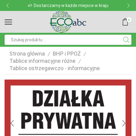
Dostarczamy w każde miejsce w kraju
0
Pole
wyszukiwania
Strona główna
BHP i PPOŻ
/
/
Tablice informacyjne różne
/
Tablice ostrzegawczo - informacyjne