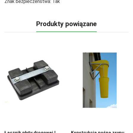
Znak bezpieczeństwa:
Tak
Produkty powiązane
Łącznik płyty drogowej L
Konstrukcja nośna zsypu