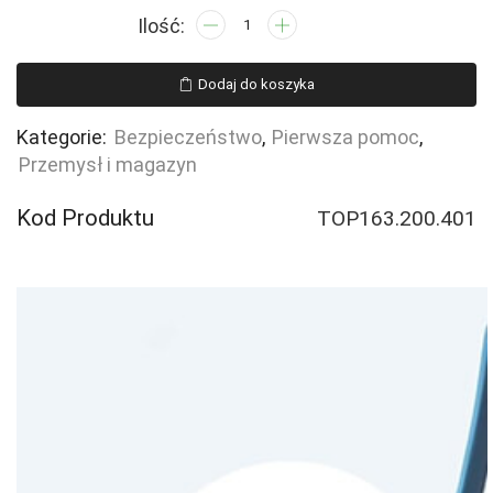
ilość
Oczomyjka,
myjka
Dodaj do koszyka
do
oczu
Kategorie:
Bezpieczeństwo
,
Pierwsza pomoc
,
i
Przemysł i magazyn
twarzy,
misa
Kod Produktu
TOP163.200.401
ABS