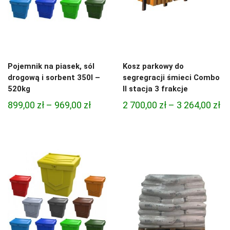
Pojemnik na piasek, sól
Kosz parkowy do
drogową i sorbent 350l –
segregracji śmieci Combo
520kg
II stacja 3 frakcje
Zakres
Za
899,00
zł
–
969,00
zł
2 700,00
zł
–
3 264,00
zł
cen:
ce
od
od
899,00 zł
2
do
70
969,00 zł
do
3
26