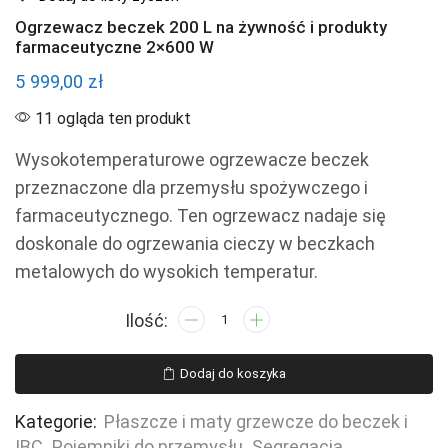
Ogrzewacz beczek 200 L na żywność i produkty
farmaceutyczne 2×600 W
5 999,00
zł
11 ogląda ten produkt
Wysokotemperaturowe ogrzewacze beczek
przeznaczone dla przemysłu spożywczego i
farmaceutycznego. Ten ogrzewacz nadaje się
doskonale do ogrzewania cieczy w beczkach
metalowych do wysokich temperatur.
ilość
Ogrzewacz
beczek
Dodaj do koszyka
200
L
Kategorie:
Płaszcze i maty grzewcze do beczek i
na
IBC
,
Pojemniki do przemysłu
,
Segregacja