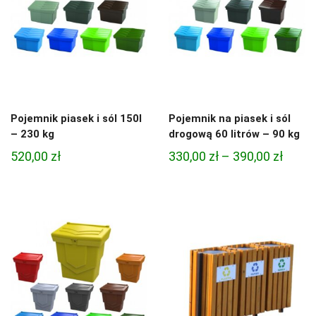
Pojemnik piasek i sól 150l
Pojemnik na piasek i sól
– 230 kg
drogową 60 litrów – 90 kg
Zakre
520,00
zł
330,00
zł
–
390,00
zł
cen:
od
330,00
do
390,00