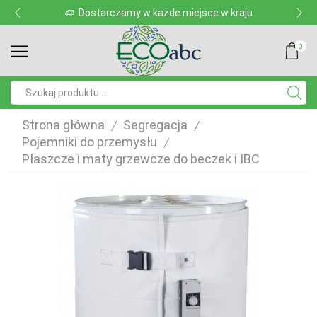
Dostarczamy w każde miejsce w kraju
0
Pole
wyszukiwania
Strona główna
Segregacja
/
/
Pojemniki do przemysłu
/
Płaszcze i maty grzewcze do beczek i IBC