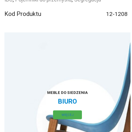
żywność
i
Kod Produktu
12-1208
produkty
farmaceutyczne
2x600
W
MEBLE DO SIEDZENIA
BIURO
WIĘCEJ