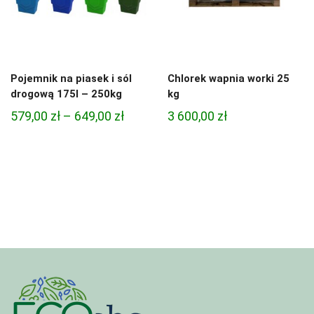
Pojemnik na piasek i sól
Chlorek wapnia worki 25
drogową 175l – 250kg
kg
Zakres
579,00
zł
–
649,00
zł
3 600,00
zł
cen:
od
579,00 zł
do
649,00 zł