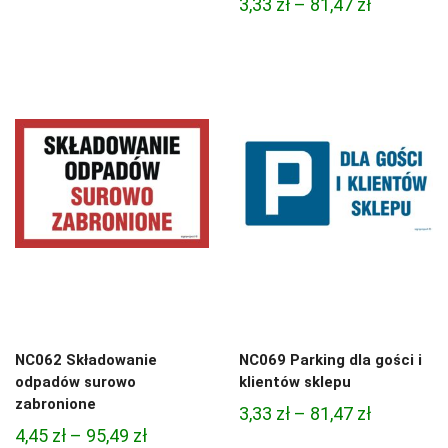
Zakres
3,33
zł
–
81,47
zł
cen:
cen:
od
od
7,88 zł
3,33 zł
do
do
280,50 zł
81,47 zł
NC062 Składowanie
NC069 Parking dla gości i
odpadów surowo
klientów sklepu
zabronione
Zakres
3,33
zł
–
81,47
zł
Zakres
4,45
zł
–
95,49
zł
cen: