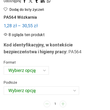
Udostępnij:
Dodaj do listy życzeń
PA564 Wózkarnia
Zakres
1,28
zł
–
30,55
zł
cen:
8 ogląda ten produkt
od
Kod identyfikacyjny, w kontekście
1,28 zł
bezpieczeństwa i higieny pracy:
PA564
do
30,55 zł
Format
Podłoże
ilość
PA564