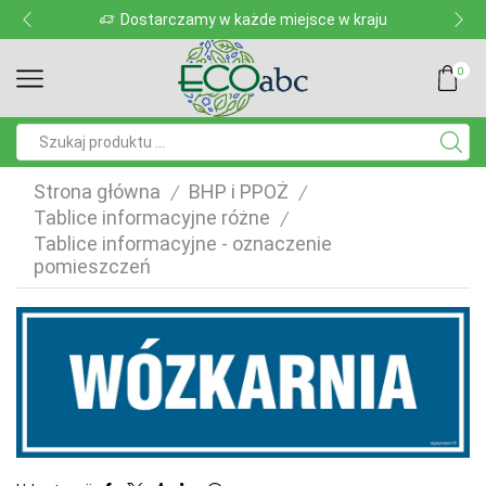
Dostarczamy w każde miejsce w kraju
0
Pole
wyszukiwania
Strona główna
BHP i PPOŻ
/
/
Tablice informacyjne różne
/
Tablice informacyjne - oznaczenie
pomieszczeń