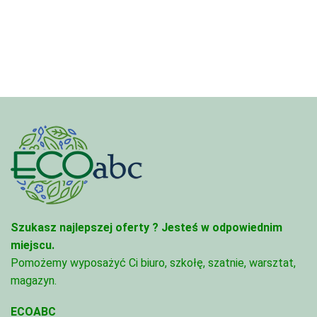
od
od
4,97 zł
4,45 zł
do
do
68,74 zł
95,49 zł
Szukasz najlepszej oferty ?
Jesteś w odpowiednim
miejscu.
Pomożemy wyposażyć Ci biuro, szkołę, szatnie, warsztat,
magazyn.
ECOABC