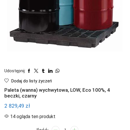
Udostępnij:
Dodaj do listy życzeń
Paleta (wanna) wychwytowa, LOW, Eco 100%, 4
beczki, czarny
2 829,49
zł
14 ogląda ten produkt
ilość