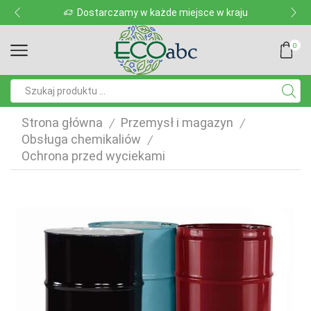
Dostarczamy w każde miejsce w kraju
0
Pole
wyszukiwania
Strona główna
Przemysł i magazyn
/
/
Obsługa chemikaliów
/
Ochrona przed wyciekami