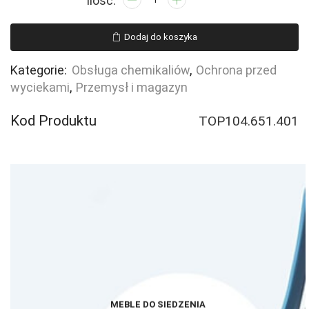
Paleta
(wanna)
Dodaj do koszyka
wychwytowa,
LOW,
Kategorie:
Obsługa chemikaliów
,
Ochrona przed
Eco
wyciekami
,
Przemysł i magazyn
100%,
4
Kod Produktu
TOP104.651.401
beczki,
czarny
MEBLE DO SIEDZENIA