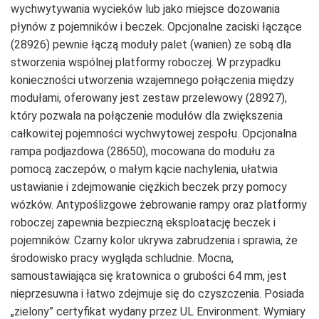
wychwytywania wycieków lub jako miejsce dozowania
płynów z pojemników i beczek. Opcjonalne zaciski łączące
(28926) pewnie łączą moduły palet (wanien) ze sobą dla
stworzenia wspólnej platformy roboczej. W przypadku
konieczności utworzenia wzajemnego połączenia między
modułami, oferowany jest zestaw przelewowy (28927),
który pozwala na połączenie modułów dla zwiększenia
całkowitej pojemności wychwytowej zespołu. Opcjonalna
rampa podjazdowa (28650), mocowana do modułu za
pomocą zaczepów, o małym kącie nachylenia, ułatwia
ustawianie i zdejmowanie ciężkich beczek przy pomocy
wózków. Antypoślizgowe żebrowanie rampy oraz platformy
roboczej zapewnia bezpieczną eksploatację beczek i
pojemników. Czarny kolor ukrywa zabrudzenia i sprawia, że
środowisko pracy wygląda schludnie. Mocna,
samoustawiająca się kratownica o grubości 64 mm, jest
nieprzesuwna i łatwo zdejmuje się do czyszczenia. Posiada
„zielony” certyfikat wydany przez UL Environment. Wymiary