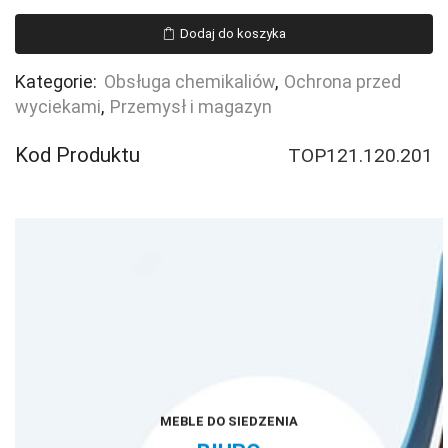
Paleta
(wanna)
Dodaj do koszyka
wychwytowa,
polietylenowa,
Kategorie:
Obsługa chemikaliów
,
Ochrona przed
1130
wyciekami
,
Przemysł i magazyn
l
Kod Produktu
TOP121.120.201
MEBLE DO SIEDZENIA