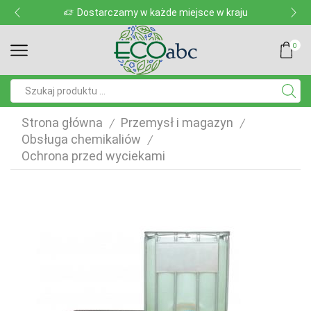
Dostarczamy w każde miejsce w kraju
0
Pole
wyszukiwania
Strona główna
Przemysł i magazyn
/
/
Obsługa chemikaliów
/
Ochrona przed wyciekami