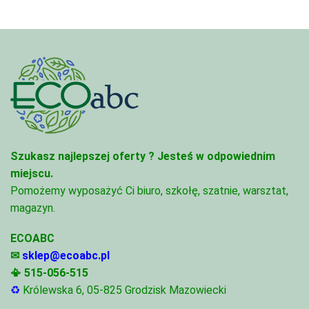
Szukasz najlepszej oferty ?
Jesteś w odpowiednim
miejscu.
Pomożemy wyposażyć Ci biuro, szkołę, szatnie, warsztat,
magazyn.
ECOABC
✉
sklep@ecoabc.pl
📳
515-056-515
♻
Królewska 6, 05-825 Grodzisk Mazowiecki