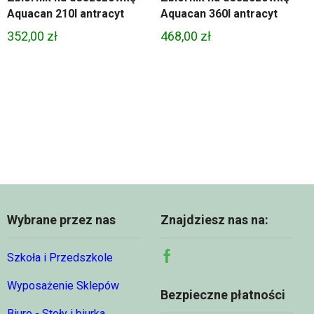
Aquacan 210l antracyt
Aquacan 360l antracyt
s
352,00
zł
468,00
zł
0 zł
0 zł
Wybrane przez nas
Znajdziesz nas na:
Szkoła i Przedszkole
Facebook
Wyposażenie Sklepów
Bezpieczne płatności
Biuro - Stoły i biurka