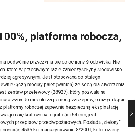
100%, platforma robocza,
mu podwójnie przyczynia się do ochrony środowiska. Nie
h, które w przeciwnym razie zanieczyściłyby środowisko.
ardziej agresywnymi. Jest stosowana do stałego
ewnie łączą moduły palet (wanien) ze sobą dla stworzenia
est zestaw przelewowy (28927), który pozwala na
), mocowana do modułu za pomocą zaczepów, o małym kącie
z platformy roboczej zapewnia bezpieczną eksploatację
iająca się kratownica o grubości 64 mm, jest
dowych przepisów przeciwpożarowych. Posiada „zielony”
 nośność 4536 kg, magazynowanie 8*200 l, kolor czarny.