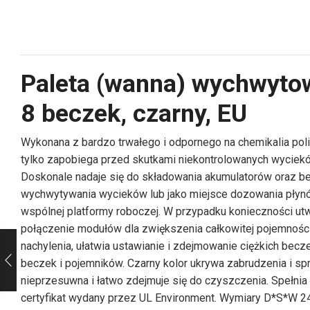
Paleta (wanna) wychwytow
8 beczek, czarny, EU
Wykonana z bardzo trwałego i odpornego na chemikalia pol
tylko zapobiega przed skutkami niekontrolowanych wyciek
Doskonale nadaje się do składowania akumulatorów oraz be
wychwytywania wycieków lub jako miejsce dozowania płynów
wspólnej platformy roboczej. W przypadku konieczności u
połączenie modułów dla zwiększenia całkowitej pojemnoś
nachylenia, ułatwia ustawianie i zdejmowanie ciężkich be
beczek i pojemników. Czarny kolor ukrywa zabrudzenia i sp
nieprzesuwna i łatwo zdejmuje się do czyszczenia. Speł
certyfikat wydany przez UL Environment. Wymiary D*S*W 2