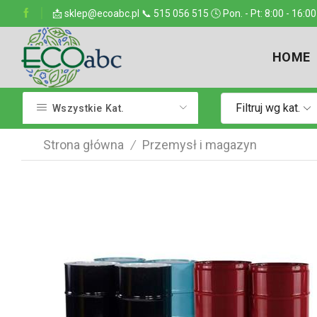
ejsce w kraju
📩 sklep@ecoabc.pl 📞 515 056 515 🕓 Pon. - Pt: 8:00 - 16:00
Dostarczamy w każde miejsce
HOME
Filtruj wg kat.
Wszystkie Kat.
Strona główna
Przemysł i magazyn
/