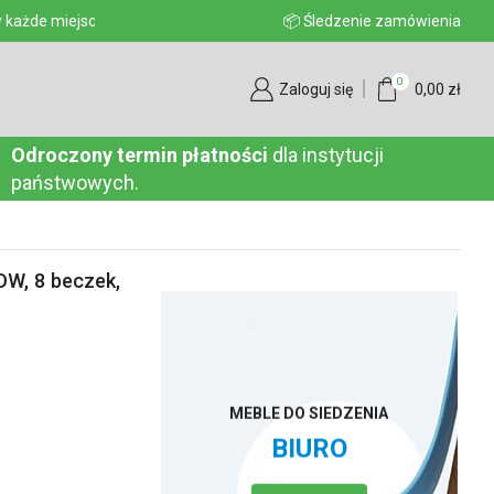
aju
📦 Śledzenie zamówienia
0
Zaloguj się
0,00
zł
Odroczony termin płatności
dla instytucji
państwowych.
OW, 8 beczek,
MEBLE DO SIEDZENIA
BIURO