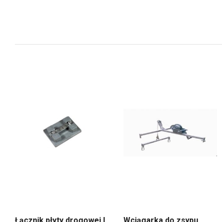
Łącznik płyty drogowej L
Wciągarka do zsypu