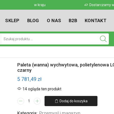
 w kraju
Dostarczamy w każde miejsce w kr
SKLEP
BLOG
O NAS
B2B
KONTAKT
Pole
wyszukiwania
Paleta (wanna) wychwytowa, polietylenowa L
czarny
5 781,49
zł
14 ogląda ten produkt
ilość
Dodaj do koszyka
Paleta
(wanna)
Kategoria:
Przemysł i magazyn