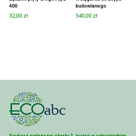
400
budowlanego
32,00
zł
540,00
zł
Szukasz najlepszej oferty ?
Jesteś w odpowiednim