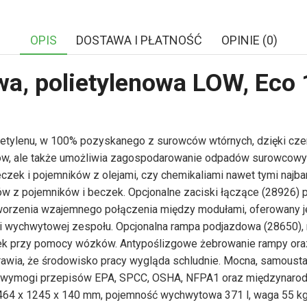
OPIS
DOSTAWA I PŁATNOŚĆ
OPINIE (0)
a, polietylenowa LOW, Eco 
ietylenu, w 100% pozyskanego z surowców wtórnych, dzięki cze
ów, ale także umożliwia zagospodarowanie odpadów surowcowyc
czek i pojemników z olejami, czy chemikaliami nawet tymi najb
 z pojemników i beczek. Opcjonalne zaciski łączące (28926) p
tworzenia wzajemnego połączenia między modułami, oferowany j
ci wychwytowej zespołu. Opcjonalna rampa podjazdowa (28650
czek przy pomocy wózków. Antypoślizgowe żebrowanie rampy ora
rawia, że środowisko pracy wygląda schludnie. Mocna, samoustaw
nia wymogi przepisów EPA, SPCC, OSHA, NFPA1 oraz międzynaro
464 x 1245 x 140 mm, pojemność wychwytowa 371 l, waga 55 kg,