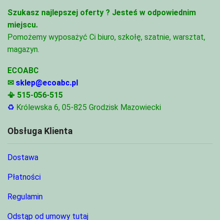
Szukasz najlepszej oferty ?
Jesteś w odpowiednim
miejscu.
Pomożemy wyposażyć Ci biuro, szkołę, szatnie, warsztat,
magazyn.
ECOABC
✉
sklep@ecoabc.pl
📳
515-056-515
♻
Królewska 6, 05-825 Grodzisk Mazowiecki
Obsługa Klienta
Dostawa
Płatności
Regulamin
Odstąp od umowy tutaj