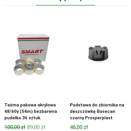
Taśma pakowa akrylowa
Podstawa do zbiornika na
48/60y (54m) bezbarwna
deszczówkę Basecan
pudełko 36 sztuk
czarny Prosperplast
Pierwotna
Aktualna
100,00
zł
89,00
zł
46,00
zł