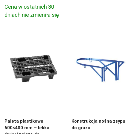
cena
cena
Cena w ostatnich 30
wynosiła:
wynosi:
dniach nie zmieniła się
100,00 zł.
89,00 zł.
Paleta plastikowa
Konstrukcja nośna zsypu
600×400 mm – lekka
do gruzu