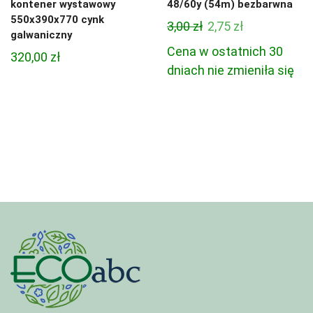
kontener wystawowy
48/60y (54m) bezbarwna
550x390x770 cynk
Pierwotna
Aktualna
3,00
zł
2,75
zł
galwaniczny
cena
cena
Cena w ostatnich 30
320,00
zł
wynosiła:
wynosi:
dniach nie zmieniła się
3,00 zł.
2,75 zł.