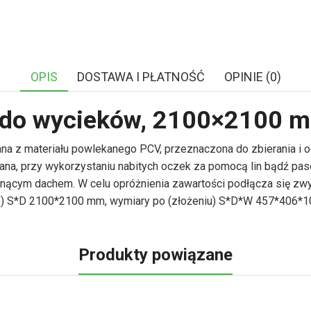
OPIS
DOSTAWA I PŁATNOŚĆ
OPINIE (0)
V do wycieków, 2100×2100 
ana z materiału powlekanego PCV, przeznaczona do zbierania i 
na, przy wykorzystaniu nabitych oczek za pomocą lin bądź pas
nącym dachem. W celu opróżnienia zawartości podłącza się zw
) S*D 2100*2100 mm, wymiary po (złożeniu) S*D*W 457*406*102 
Produkty powiązane