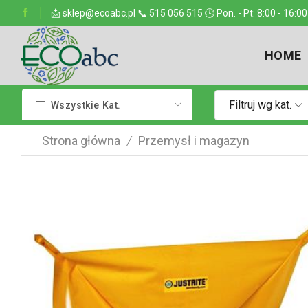
ejsce w kraju
📩 sklep@ecoabc.pl 📞 515 056 515 🕓 Pon. - Pt: 8:00 - 16:00
Dostarczamy w każde miejsce
HOME
Filtruj wg kat.
Wszystkie Kat.
Strona główna
Przemysł i magazyn
/