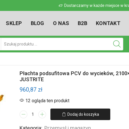
 w kraju
Dostarczamy w każde miejsce w kr
SKLEP
BLOG
O NAS
B2B
KONTAKT
Pole
wyszukiwania
Płachta podsufitowa PCV do wycieków, 210
JUSTRITE
960,87
zł
12 ogląda ten produkt
ilość
Dodaj do koszyka
Płachta
podsufitowa
Kategoria:
Przemysł i magazyn