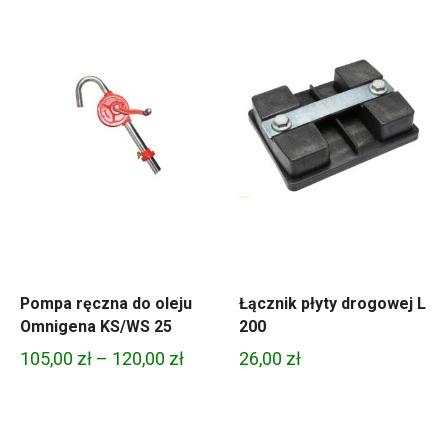
Pompa ręczna do oleju
Łącznik płyty drogowej L
Omnigena KS/WS 25
200
Zakres
105,00
zł
–
120,00
zł
26,00
zł
cen:
od
105,00 zł