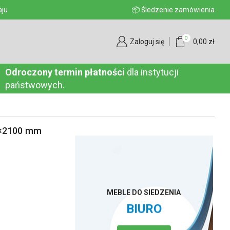
aju
📦 Śledzenie zamówienia
0
Zaloguj się
0,00
zł
Odroczony termin płatności
dla instytucji
państwowych.
0×2100 mm
MEBLE DO SIEDZENIA
BIURO