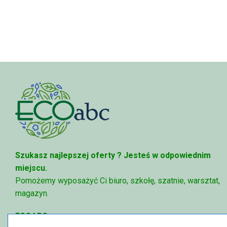
Szukasz najlepszej oferty ?
Jesteś w odpowiednim
miejscu.
Pomożemy wyposażyć Ci biuro, szkołę, szatnie, warsztat,
magazyn.
ECOABC