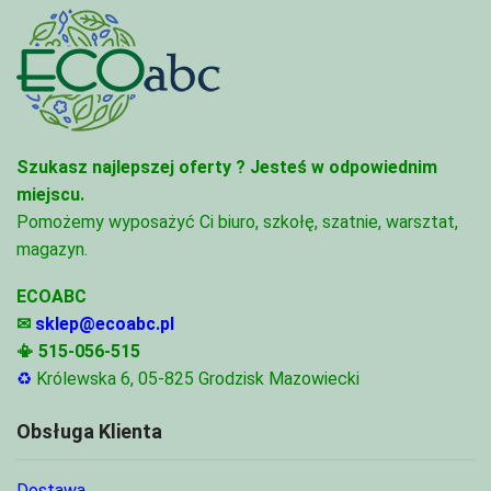
Szukasz najlepszej oferty ?
Jesteś w odpowiednim
miejscu.
Pomożemy wyposażyć Ci biuro, szkołę, szatnie, warsztat,
magazyn.
ECOABC
✉
sklep@ecoabc.pl
📳
515-056-515
♻
Królewska 6, 05-825 Grodzisk Mazowiecki
Obsługa Klienta
Dostawa