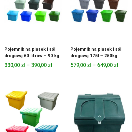
Pojemnik na piasek i sól
Pojemnik na piasek i sól
drogową 60 litrów – 90 kg
drogową 175l – 250kg
Zakres
Zakre
330,00
zł
–
390,00
zł
579,00
zł
–
649,00
zł
cen:
cen:
od
od
330,00 zł
579,00
do
do
390,00 zł
649,00