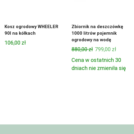
Kosz ogrodowy WHEELER
Zbiornik na deszczówkę
90l na kółkach
1000 litrów pojemnik
ogrodowy na wodę
106,00
zł
Pierwotna
Aktual
880,00
zł
799,00
zł
cena
cena
Cena w ostatnich 30
wynosiła:
wynosi:
dniach nie zmieniła się
880,00 zł.
799,00 z