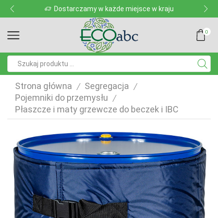
Dostarczamy w każde miejsce w kraju
0
Pole
wyszukiwania
Strona główna
Segregacja
/
/
Pojemniki do przemysłu
/
Płaszcze i maty grzewcze do beczek i IBC