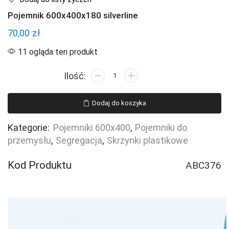
Pojemnik 600x400x180 silverline
70,00
zł
11 ogląda ten produkt
ilość
Pojemnik
600x400x180
Dodaj do koszyka
silverline
Kategorie:
Pojemniki 600x400
,
Pojemniki do
przemysłu
,
Segregacja
,
Skrzynki plastikowe
Kod Produktu
ABC376