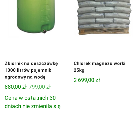
Zbiornik na deszczówkę
Chlorek magnezu worki
1000 litrów pojemnik
25kg
ogrodowy na wodę
2 699,00
zł
Pierwotna
Aktualna
880,00
zł
799,00
zł
cena
cena
Cena w ostatnich 30
wynosiła:
wynosi:
dniach nie zmieniła się
880,00 zł.
799,00 zł.