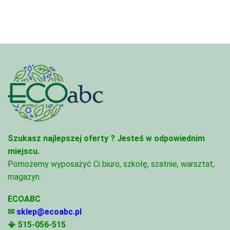
Szukasz najlepszej oferty ?
Jesteś w odpowiednim
miejscu.
Pomożemy wyposażyć Ci biuro, szkołę, szatnie, warsztat,
magazyn.
ECOABC
✉
sklep@ecoabc.pl
📳
515-056-515