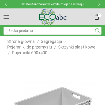
Dostarczamy w każde miejsce w kraju
0
Pole
wyszukiwania
Strona główna
Segregacja
/
/
Pojemniki do przemysłu
Skrzynki plastikowe
/
Pojemniki 600x400
/