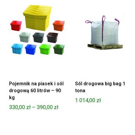
Pojemnik na piasek i sól
Sól drogowa big bag 1
drogową 60 litrów – 90
tona
kg
1 014,00
zł
Zakres
330,00
zł
–
390,00
zł
cen:
od
330,00 zł