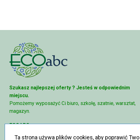
do
390,00 zł
Szukasz najlepszej oferty ?
Jesteś w odpowiednim
miejscu.
Pomożemy wyposażyć Ci biuro, szkołę, szatnie, warsztat,
magazyn.
ECOABC
✉
sklep@ecoabc.pl
Ta strona używa plików cookies, aby poprawić Two