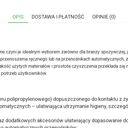
OPIS
DOSTAWA I PŁATNOŚĆ
OPINIE (0)
e czyni je idealnym wyborem zarówno dla branży spożywczej, j
z przenoszenia ręcznego lub na przenośnikach automatycznych, 
kość użytych materiałów i prostota czyszczenia przekłada się n
h potrzeb użytkowników.
eru polipropylenowego) dopuszczonego do kontaktu z ż
matycznych – ułatwiająca utrzymanie higieny, szczególn
raz dodatkowych akcesoriów ułatwiający dopasowanie do
ocą automatycznych przenośników;