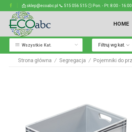
ejsce w kraju
📩 sklep@ecoabc.pl 📞 515 056 515 🕓 Pon. - Pt: 8:00 - 16:00
Dostarczamy w każde miejsce
HOME
Filtruj wg kat.
Wszystkie Kat.
Strona główna
Segregacja
Pojemniki do p
/
/