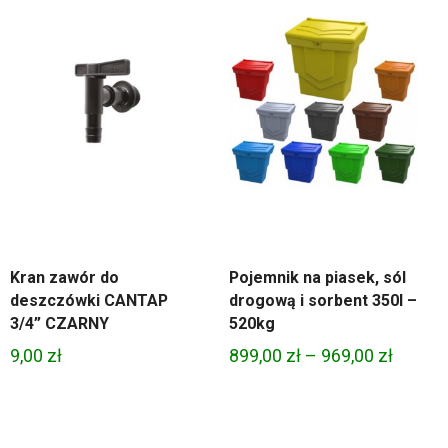
Kran zawór do
Pojemnik na piasek, sól
deszczówki CANTAP
drogową i sorbent 350l –
3/4” CZARNY
520kg
Zakres
9,00
zł
899,00
zł
–
969,00
zł
cen:
od
899,00 