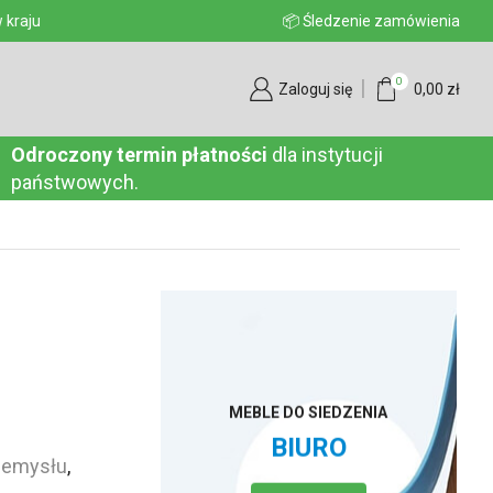
aju
📦 Śledzenie zamówienia
0
Zaloguj się
0,00
zł
Odroczony termin płatności
dla instytucji
państwowych.
MEBLE DO SIEDZENIA
BIURO
zemysłu
,