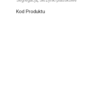
basicline
Segregacja
,
Skrzynki plastikowe
Kod Produktu