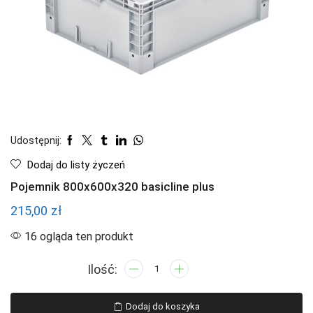
Udostępnij:
Dodaj do listy życzeń
Pojemnik 800x600x320 basicline plus
215,00
zł
16 ogląda ten produkt
ilość
Pojemnik
800x600x320
Dodaj do koszyka