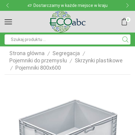
Dostarczamy w każde miejsce w kraju
0
Pole
wyszukiwania
Strona główna
Segregacja
/
/
Pojemniki do przemysłu
Skrzynki plastikowe
/
Pojemniki 800x600
/