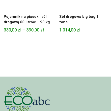
Pojemnik na piasek i sól
Sól drogowa big bag 1
drogową 60 litrów – 90 kg
tona
Zakres
330,00
zł
–
390,00
zł
1 014,00
zł
cen:
od
330,00 zł
do
390,00 zł