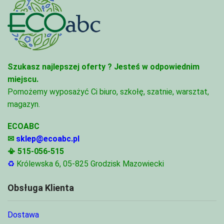
Szukasz najlepszej oferty ?
Jesteś w odpowiednim
miejscu.
Pomożemy wyposażyć Ci biuro, szkołę, szatnie, warsztat,
magazyn.
ECOABC
✉
sklep@ecoabc.pl
📳
515-056-515
♻
Królewska 6, 05-825 Grodzisk Mazowiecki
Obsługa Klienta
Dostawa