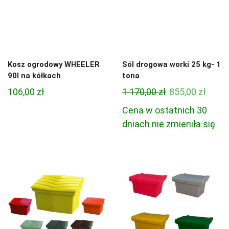
Kosz ogrodowy WHEELER
Sól drogowa worki 25 kg- 1
90l na kółkach
tona
Pierwotna
Aktua
106,00
zł
1 170,00
zł
855,00
zł
cena
cena
Cena w ostatnich 30
wynosiła:
wynos
dniach nie zmieniła się
1
855,00
170,00 zł.