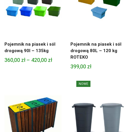
Pojemnik na piasek i sól
Pojemnik na piasek i sól
drogową 90l – 135kg
drogową 80L – 120 kg
ROTEKO
Zakres
360,00
zł
–
420,00
zł
399,00
zł
cen:
od
360,00 zł
NOWE
do
420,00 zł