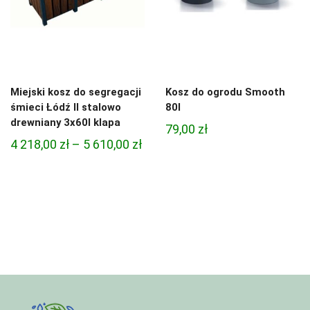
Miejski kosz do segregacji
Kosz do ogrodu Smooth
śmieci Łódź II stalowo
80l
drewniany 3x60l klapa
79,00
zł
Zakres
4 218,00
zł
–
5 610,00
zł
cen:
od
4
218,00 zł
do
5
610,00 zł