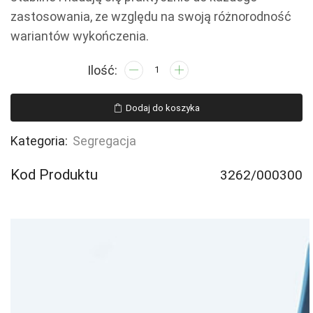
zastosowania, ze względu na swoją różnorodność
wariantów wykończenia.
ilość
Pojemnik
transportowy
Dodaj do koszyka
Euro
Basicline
Kategoria:
Segregacja
600x400x320
mm
Kod Produktu
3262/000300
szary,
pełny