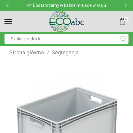
Dostarczamy w każde miejsce w kraju
0
Pole
wyszukiwania
Strona główna
Segregacja
/