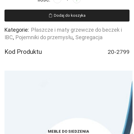
Pokrywa
do
Dodaj do koszyka
pojemnika
1000L
Kategorie:
Płaszcze i maty grzewcze do beczek i
IBC
,
Pojemniki do przemysłu
,
Segregacja
Kod Produktu
20-2799
MEBLE DO SIEDZENIA