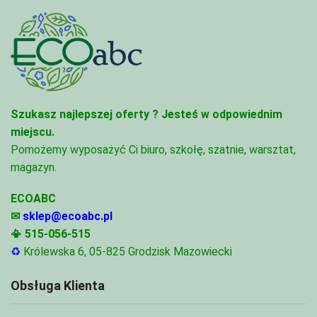
Szukasz najlepszej oferty ?
Jesteś w odpowiednim
miejscu.
Pomożemy wyposażyć Ci biuro, szkołę, szatnie, warsztat,
magazyn.
ECOABC
✉
sklep@ecoabc.pl
📳
515-056-515
♻
Królewska 6, 05-825 Grodzisk Mazowiecki
Obsługa Klienta