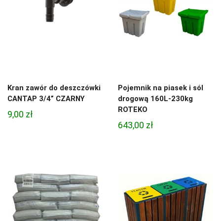
Kran zawór do deszczówki
Pojemnik na piasek i sól
CANTAP 3/4” CZARNY
drogową 160L-230kg
ROTEKO
9,00
zł
643,00
zł