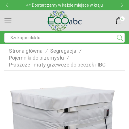
Dostarczamy w każde miejsce w kraju
0
Pole
wyszukiwania
Strona główna
Segregacja
/
/
Pojemniki do przemysłu
/
Płaszcze i maty grzewcze do beczek i IBC