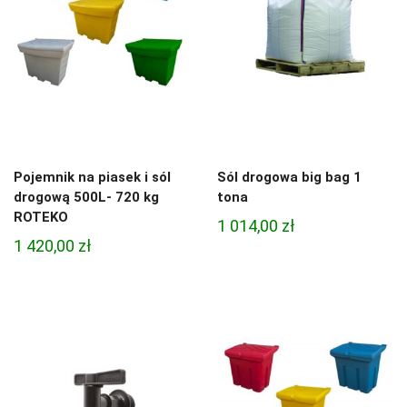
Pojemnik na piasek i sól
Sól drogowa big bag 1
drogową 500L- 720 kg
tona
ROTEKO
1 014,00
zł
1 420,00
zł