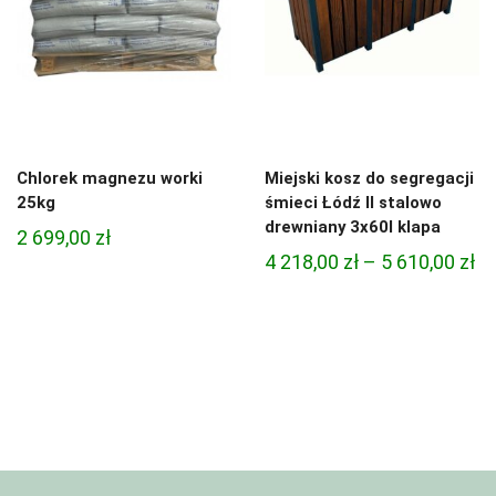
Chlorek magnezu worki
Miejski kosz do segregacji
25kg
śmieci Łódź II stalowo
drewniany 3x60l klapa
2 699,00
zł
Za
4 218,00
zł
–
5 610,00
zł
ce
od
4
21
do
5
61