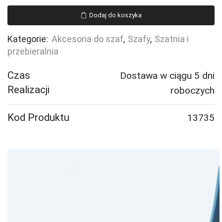
na
Dodaj do koszyka
obuwie
Kategorie:
Akcesoria do szaf
,
Szafy
,
Szatnia i
przebieralnia
Czas
Dostawa w ciągu 5 dni
Realizacji
roboczych
Kod Produktu
13735