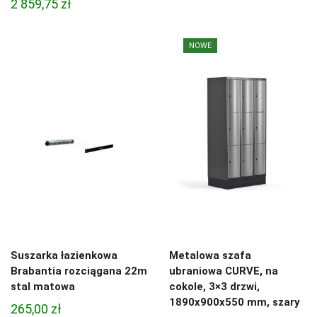
2 859,75
zł
NOWE
Suszarka łazienkowa
Metalowa szafa
Brabantia rozciągana 22m
ubraniowa CURVE, na
stal matowa
cokole, 3×3 drzwi,
1890x900x550 mm, szary
265,00
zł