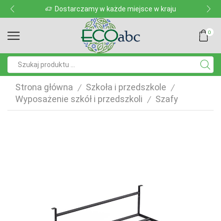
Dostarczamy w każde miejsce w kraju
0
Pole
wyszukiwania
Strona główna
Szkoła i przedszkole
/
/
Wyposażenie szkół i przedszkoli
Szafy
/