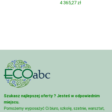
4 365,27
zł
Szukasz najlepszej oferty ?
Jesteś w odpowiednim
miejscu.
Pomożemy wyposażyć Ci biuro, szkołę, szatnie, warsztat,