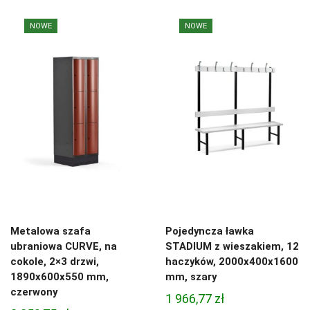
NOWE
NOWE
Metalowa szafa
Pojedyncza ławka
ubraniowa CURVE, na
STADIUM z wieszakiem, 12
cokole, 2×3 drzwi,
haczyków, 2000x400x1600
1890x600x550 mm,
mm, szary
czerwony
1 966,77
zł