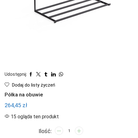
Udostępnij:
Dodaj do listy życzeń
Półka na obuwie
264,45
zł
15 ogląda ten produkt
ilość
Półka