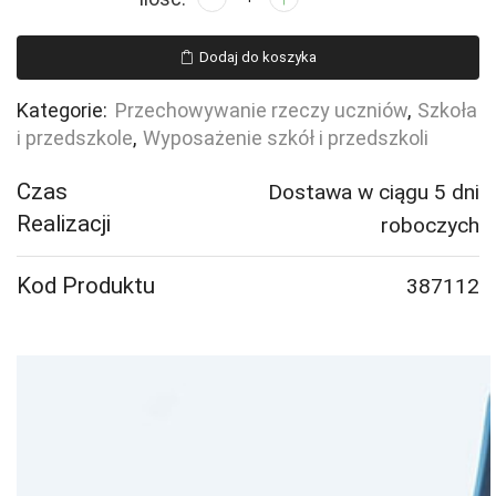
Regał
szkolny
Dodaj do koszyka
CASPER,
12
Kategorie:
Przechowywanie rzeczy uczniów
,
Szkoła
szuflad,
i przedszkole
,
Wyposażenie szkół i przedszkoli
brzoza
Czas
Dostawa w ciągu 5 dni
Realizacji
roboczych
Kod Produktu
387112