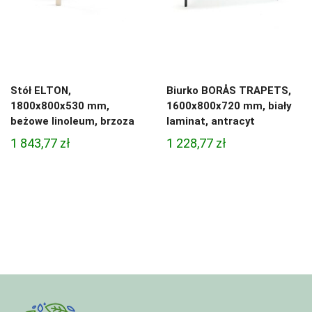
Stół ELTON,
Biurko BORÅS TRAPETS,
1800x800x530 mm,
1600x800x720 mm, biały
beżowe linoleum, brzoza
laminat, antracyt
1 843,77
zł
1 228,77
zł