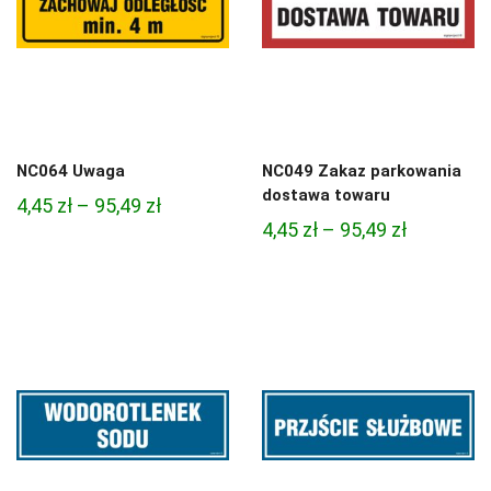
NC064 Uwaga
NC049 Zakaz parkowania
dostawa towaru
Zakres
4,45
zł
–
95,49
zł
Zakres
4,45
zł
–
95,49
zł
cen:
cen:
od
od
4,45 zł
4,45 zł
do
do
95,49 zł
95,49 zł