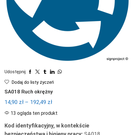
Udostępnij:
Dodaj do listy życzeń
SA018 Ruch okrężny
Zakres
14,90
zł
–
192,49
zł
cen:
13 ogląda ten produkt
od
Kod identyfikacyjny, w kontekście
14,90 zł
bezpieczeństwa i higieny pracy:
SA018