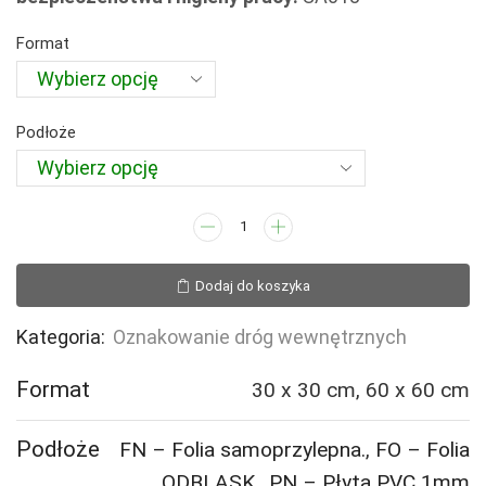
do
192,49 zł
Format
Podłoże
ilość
SA018
Ruch
Dodaj do koszyka
okrężny
Kategoria:
Oznakowanie dróg wewnętrznych
Format
30 x 30 cm, 60 x 60 cm
Podłoże
FN – Folia samoprzylepna.
,
FO – Folia
ODBLASK.
,
PN – Płyta PVC 1mm