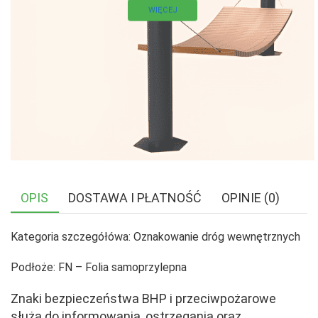
WIĘCEJ
OPIS
DOSTAWA I PŁATNOŚĆ
OPINIE (0)
Kategoria szczegółówa: Oznakowanie dróg wewnętrznych
Podłoże: FN – Folia samoprzylepna
Znaki bezpieczeństwa BHP i przeciwpożarowe
służą do informowania, ostrzegania oraz