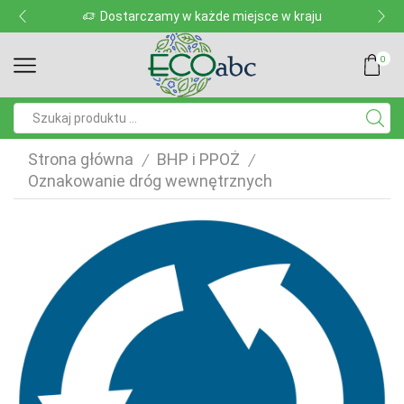
Dostarczamy w każde miejsce w kraju
0
Pole
wyszukiwania
Strona główna
BHP i PPOŻ
/
/
Oznakowanie dróg wewnętrznych