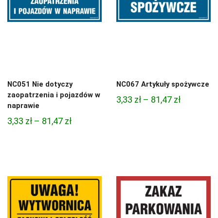
NC051 Nie dotyczy
NC067 Artykuły spożywcze
zaopatrzenia i pojazdów w
Zakres
3,33
zł
–
81,47
zł
naprawie
cen:
Zakres
3,33
zł
–
81,47
zł
od
cen:
3,33 zł
od
do
3,33 zł
81,47 zł
do
81,47 zł