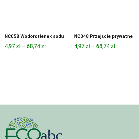
NC058 Wodorotlenek sodu
NC048 Przejście prywatne
Zakres
Zakres
4,97
zł
–
68,74
zł
4,97
zł
–
68,74
zł
cen:
cen:
od
od
4,97 zł
4,97 zł
do
do
68,74 zł
68,74 zł