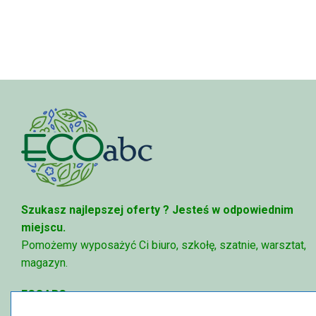
do
do
95,49 zł
95,49 zł
Szukasz najlepszej oferty ?
Jesteś w odpowiednim
miejscu.
Pomożemy wyposażyć Ci biuro, szkołę, szatnie, warsztat,
magazyn.
ECOABC
✉
sklep@ecoabc.pl