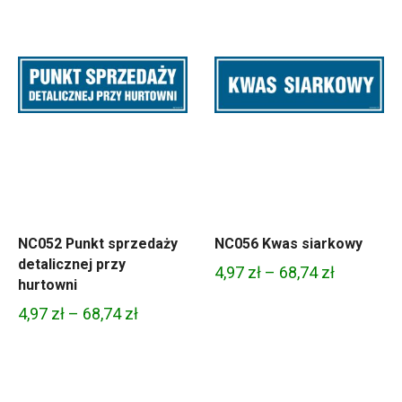
NC052 Punkt sprzedaży
NC056 Kwas siarkowy
detalicznej przy
Zakres
4,97
zł
–
68,74
zł
hurtowni
cen:
Zakres
4,97
zł
–
68,74
zł
od
cen:
4,97 zł
od
do
4,97 zł
68,74 zł