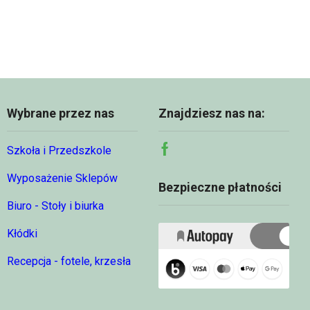
4,97 zł
do
do
95,49 zł
68,74 zł
Wybrane przez nas
Znajdziesz nas na:
Szkoła i Przedszkole
Facebook
Wyposażenie Sklepów
Bezpieczne płatności
Biuro - Stoły i biurka
Kłódki
Recepcja - fotele, krzesła