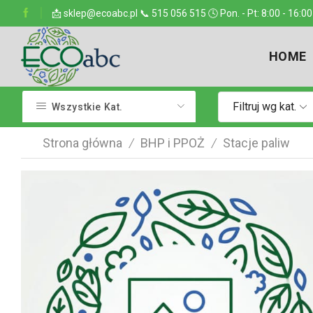
ejsce w kraju
📩 sklep@ecoabc.pl 📞 515 056 515 🕓 Pon. - Pt: 8:00 - 16:00
Dostarczamy w każde miejsce
HOME
Filtruj wg kat.
Wszystkie Kat.
Strona główna
BHP i PPOŻ
Stacje paliw
/
/