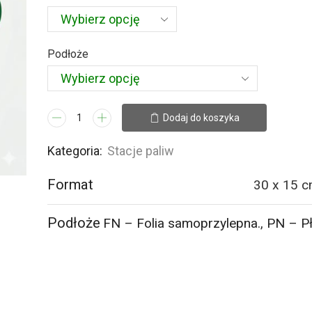
Podłoże
ilość
Dodaj do koszyka
SB018
Stacja
Kategoria:
Stacje paliw
nie
Format
30 x 15 c
napełnia
butli
gazem
Podłoże
FN – Folia samoprzylepna.
,
PN – P
płynnym