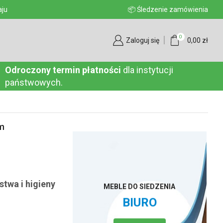
aju
📦 Śledzenie zamówienia
0
Zaloguj się
0,00
zł
Odroczony termin płatności
dla instytucji
państwowych.
ym
stwa i higieny
MEBLE DO SIEDZENIA
BIURO