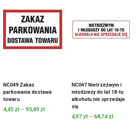
NC049 Zakaz
NC047 Nietrzeźwym i
parkowania dostawa
młodzieży do lat 18-tu
towaru
alkoholu nie sprzedaje
się
Zakres
4,45
zł
–
95,49
zł
Zakres
4,97
zł
–
68,74
zł
cen:
cen:
od
od
4,45 zł