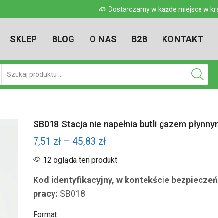
 w kraju
Dostarczamy w każde miejsce w kr
SKLEP
BLOG
O NAS
B2B
KONTAKT
Pole
wyszukiwania
SB018 Stacja nie napełnia butli gazem płynn
Zakres
7,51
zł
–
45,83
zł
cen:
12 ogląda ten produkt
od
Kod identyfikacyjny, w kontekście bezpieczeń
7,51 zł
pracy:
SB018
do
Format
45,83 zł