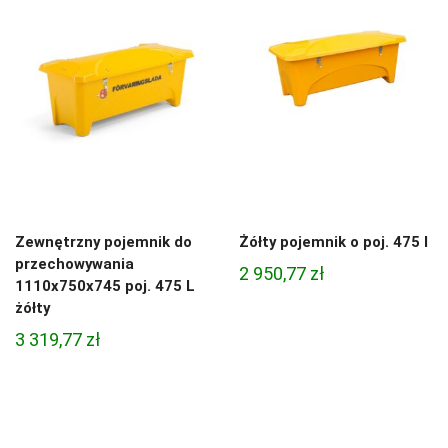
Zewnętrzny pojemnik do
Żółty pojemnik o poj. 475 l
przechowywania
2 950,77
zł
1110x750x745 poj. 475 L
żółty
3 319,77
zł