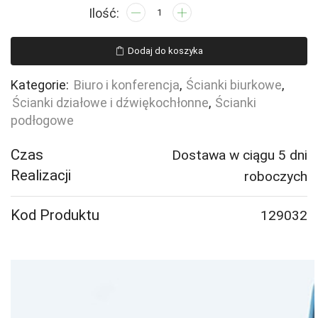
ilość
Ścianka
biurkowa
Dodaj do koszyka
ZONE,
czarne
Kategorie:
Biuro i konferencja
,
Ścianki biurkowe
,
uchwyty,
Ścianki działowe i dźwiękochłonne
,
Ścianki
800x650x36
podłogowe
mm,
tkanina
Czas
Dostawa w ciągu 5 dni
Etna,
Realizacji
roboczych
antracyt
Kod Produktu
129032