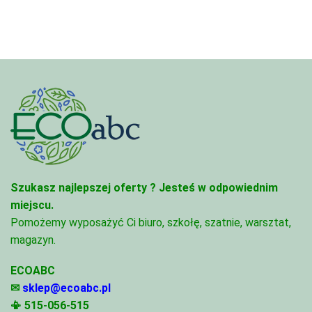
Szukasz najlepszej oferty ?
Jesteś w odpowiednim
miejscu.
Pomożemy wyposażyć Ci biuro, szkołę, szatnie, warsztat,
magazyn.
ECOABC
✉
sklep@ecoabc.pl
📳
515-056-515