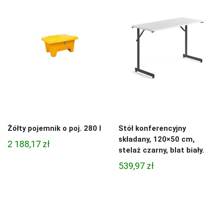
Żółty pojemnik o poj. 280 l
Stół konferencyjny
składany, 120×50 cm,
2 188,17
zł
stelaż czarny, blat biały.
539,97
zł