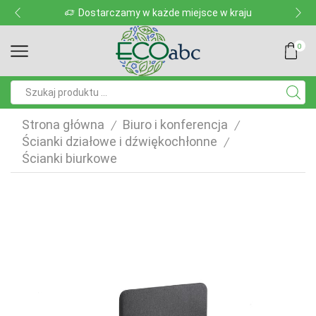
Dostarczamy w każde miejsce w kraju
0
Pole
wyszukiwania
Strona główna
Biuro i konferencja
/
/
Ścianki działowe i dźwiękochłonne
/
Ścianki biurkowe