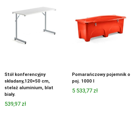
Stół konferencyjny
Pomarańczowy pojemnik o
składany,120×50 cm,
poj. 1000 l
stelaż aluminium, blat
5 533,77
zł
biały.
539,97
zł