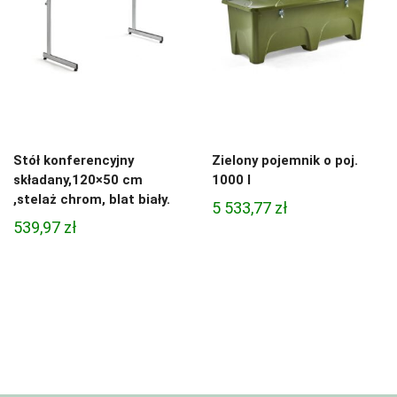
Stół konferencyjny
Zielony pojemnik o poj.
składany,120×50 cm
1000 l
,stelaż chrom, blat biały.
5 533,77
zł
539,97
zł