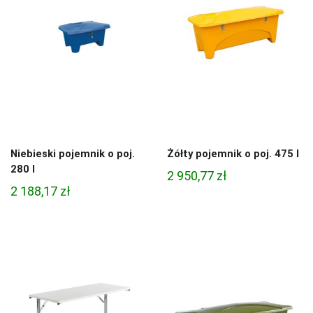
Niebieski pojemnik o poj.
Żółty pojemnik o poj. 475 l
280 l
2 950,77
zł
2 188,17
zł