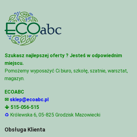
Szukasz najlepszej oferty ?
Jesteś w odpowiednim
miejscu.
Pomożemy wyposażyć Ci biuro, szkołę, szatnie, warsztat,
magazyn.
ECOABC
✉
sklep@ecoabc.pl
📳
515-056-515
♻
Królewska 6, 05-825 Grodzisk Mazowiecki
Obsługa Klienta