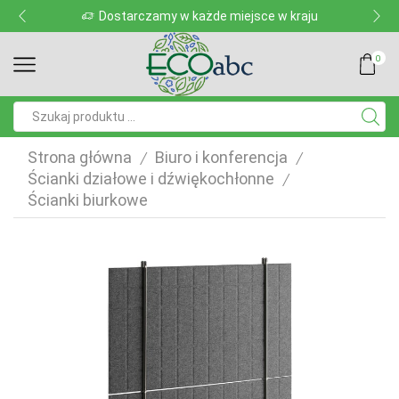
Dostarczamy w każde miejsce w kraju
0
Pole
wyszukiwania
Strona główna
Biuro i konferencja
/
/
Ścianki działowe i dźwiękochłonne
/
Ścianki biurkowe