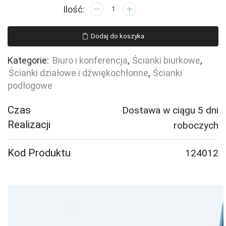
ilość
Ścianka
podłogowa
Dodaj do koszyka
SPLIT,
1200x1500
Kategorie:
Biuro i konferencja
,
Ścianki biurkowe
,
mm,
Ścianki działowe i dźwiękochłonne
,
Ścianki
ciemnoszary
podłogowe
Czas
Dostawa w ciągu 5 dni
Realizacji
roboczych
Kod Produktu
124012