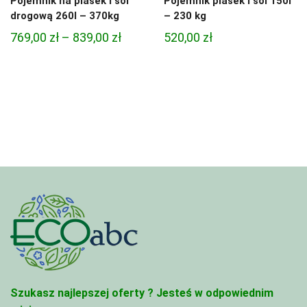
Pojemnik na piasek i sól
Pojemnik piasek i sól 150l
drogową 260l – 370kg
– 230 kg
Zakres
769,00
zł
–
839,00
zł
520,00
zł
cen:
od
769,00 zł
do
839,00 zł
Szukasz najlepszej oferty ?
Jesteś w odpowiednim