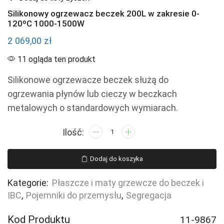
Silikonowy ogrzewacz beczek 200L w zakresie 0-
120ºC 1000-1500W
2 069,00
zł
11 ogląda ten produkt
Silikonowe ogrzewacze beczek służą do
ogrzewania płynów lub cieczy w beczkach
metalowych o standardowych wymiarach.
ilość
Silikonowy
ogrzewacz
Dodaj do koszyka
beczek
200L
Kategorie:
Płaszcze i maty grzewcze do beczek i
w
IBC
,
Pojemniki do przemysłu
,
Segregacja
zakresie
0-
Kod Produktu
11-9867