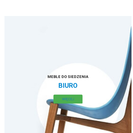
120ºC
1000-
1500W
MEBLE DO SIEDZENIA
BIURO
WIĘCEJ