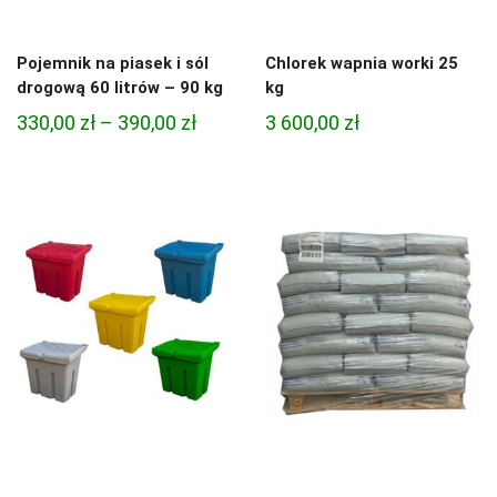
Pojemnik na piasek i sól
Chlorek wapnia worki 25
drogową 60 litrów – 90 kg
kg
Zakres
330,00
zł
–
390,00
zł
3 600,00
zł
cen:
od
330,00 zł
do
390,00 zł