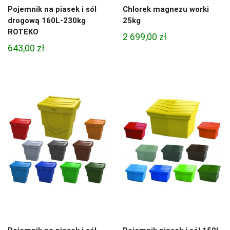
Pojemnik na piasek i sól
Chlorek magnezu worki
drogową 160L-230kg
25kg
ROTEKO
2 699,00
zł
643,00
zł