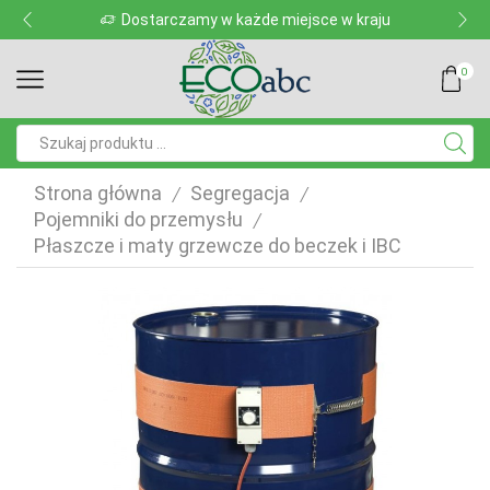
aju
Dostarczamy w każde miejsce w kraju
0
Pole
wyszukiwania
Strona główna
Segregacja
/
/
Pojemniki do przemysłu
/
Płaszcze i maty grzewcze do beczek i IBC