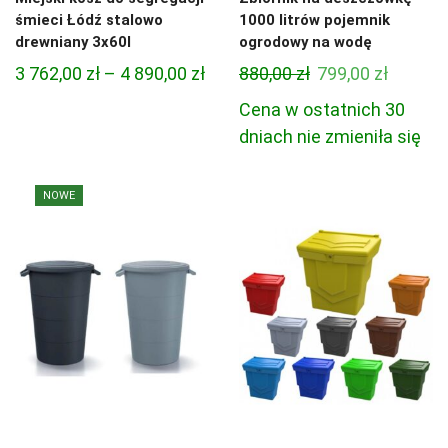
śmieci Łódź stalowo
1000 litrów pojemnik
drewniany 3x60l
ogrodowy na wodę
Zakres
Pierwotna
Aktual
3 762,00
zł
–
4 890,00
zł
880,00
zł
799,00
zł
cen:
cena
cena
Cena w ostatnich 30
od
wynosiła:
wynosi:
dniach nie zmieniła się
3
880,00 zł.
799,00 z
762,00 zł
NOWE
do
4
890,00 zł