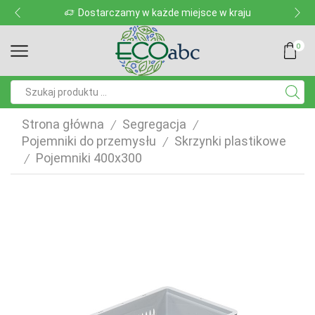
Dostarczamy w każde miejsce w kraju
0
Pole
wyszukiwania
Strona główna
Segregacja
/
/
Pojemniki do przemysłu
Skrzynki plastikowe
/
Pojemniki 400x300
/