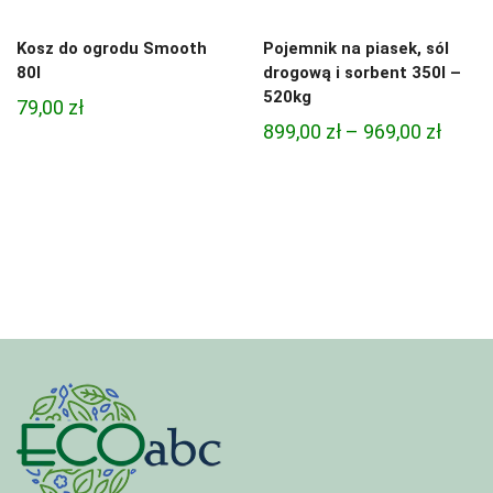
Kosz do ogrodu Smooth
Pojemnik na piasek, sól
80l
drogową i sorbent 350l –
520kg
79,00
zł
Zakre
899,00
zł
–
969,00
zł
cen:
od
899,00
do
969,00