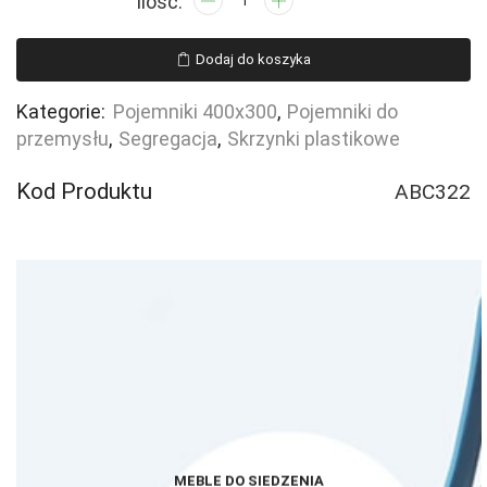
Skrzynka
400x300x120
Dodaj do koszyka
basicline
ażurowe
Kategorie:
Pojemniki 400x300
,
Pojemniki do
przemysłu
,
Segregacja
,
Skrzynki plastikowe
Kod Produktu
ABC322
MEBLE DO SIEDZENIA