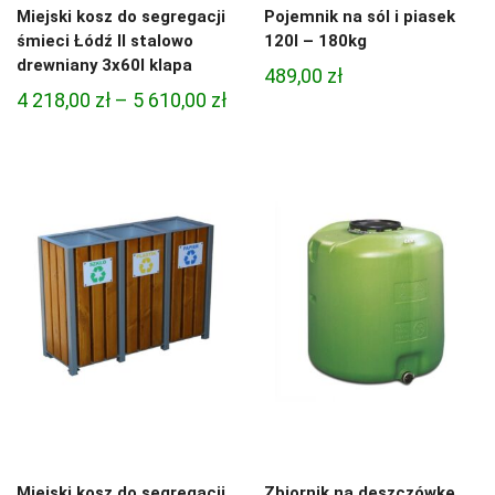
Miejski kosz do segregacji
Pojemnik na sól i piasek
śmieci Łódź II stalowo
120l – 180kg
drewniany 3x60l klapa
489,00
zł
Zakres
4 218,00
zł
–
5 610,00
zł
cen:
od
4
218,00 zł
do
5
610,00 zł
Miejski kosz do segregacji
Zbiornik na deszczówkę