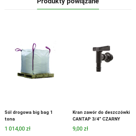
Produkty powiązane
Sól drogowa big bag 1
Kran zawór do deszczówki
tona
CANTAP 3/4” CZARNY
1 014,00
zł
9,00
zł