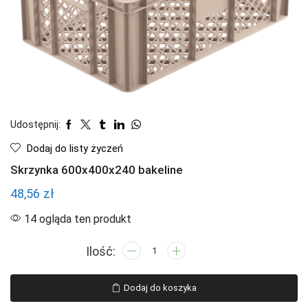
Udostępnij:
Dodaj do listy życzeń
Skrzynka 600x400x240 bakeline
48,56
zł
14 ogląda ten produkt
ilość
Skrzynka
600x400x240
Dodaj do koszyka
bakeline