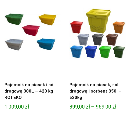
Pojemnik na piasek i sól
Pojemnik na piasek, sól
drogową 300L – 420 kg
drogową i sorbent 350l –
ROTEKO
520kg
Zakre
1 009,00
zł
899,00
zł
–
969,00
zł
cen:
od
899,00