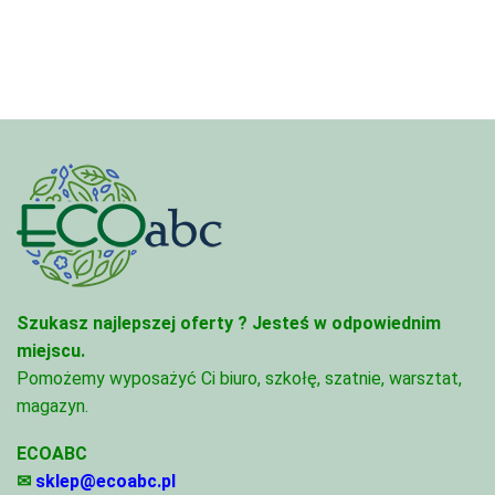
do
969,00
Szukasz najlepszej oferty ?
Jesteś w odpowiednim
miejscu.
Pomożemy wyposażyć Ci biuro, szkołę, szatnie, warsztat,
magazyn.
ECOABC
✉
sklep@ecoabc.pl