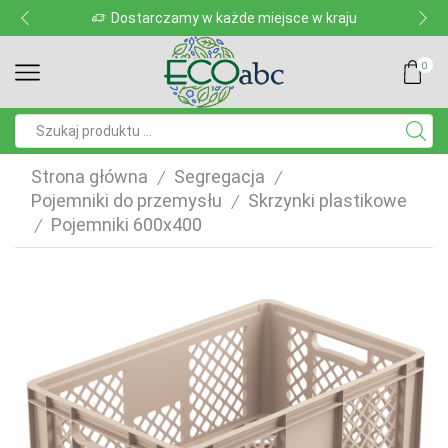
Dostarczamy w każde miejsce w kraju
0
Pole
wyszukiwania
Strona główna
Segregacja
/
/
Pojemniki do przemysłu
Skrzynki plastikowe
/
Pojemniki 600x400
/