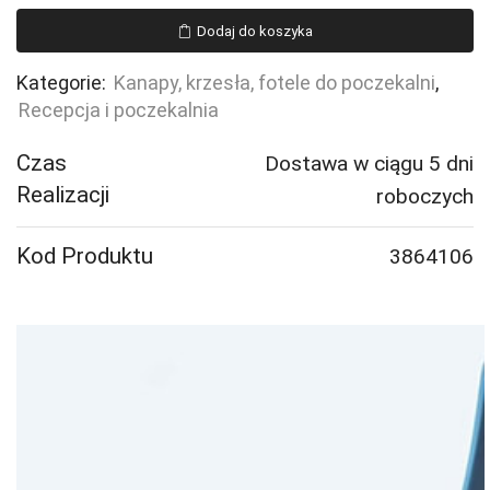
VARIETY,
Dodaj do koszyka
2-
osobowa,
Kategorie:
Kanapy, krzesła, fotele do poczekalni
,
tkanina
Recepcja i poczekalnia
Blues
CSII,
Czas
Dostawa w ciągu 5 dni
petrol
Realizacji
roboczych
Kod Produktu
3864106