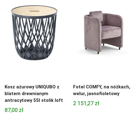
Kosz ażurowy UNIQUBO z
Fotel COMFY, na nóżkach,
blatem drewnianym
welur, jasnofioletowy
antracytowy 55l stolik loft
2 151,27
zł
87,00
zł