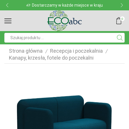
Dostarczamy w każde miejsce w kraju
0
Pole
wyszukiwania
Strona główna
Recepcja i poczekalnia
/
/
Kanapy, krzesła, fotele do poczekalni