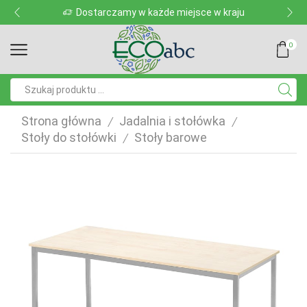
Dostarczamy w każde miejsce w kraju
0
Pole
wyszukiwania
Strona główna
Jadalnia i stołówka
/
/
Stoły do stołówki
Stoły barowe
/