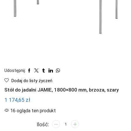
Udostępnij:
Dodaj do listy życzeń
Stół do jadalni JAMIE, 1800×800 mm, brzoza, szary
1 174,65
zł
16 ogląda ten produkt
ilość
Stół