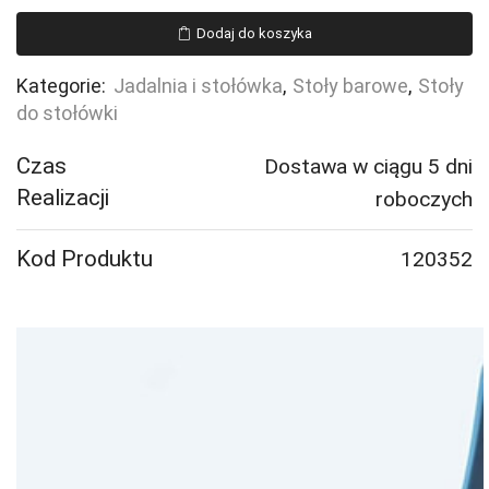
do
Dodaj do koszyka
jadalni
JAMIE,
Kategorie:
Jadalnia i stołówka
,
Stoły barowe
,
Stoły
1800x800
do stołówki
mm,
brzoza,
Czas
Dostawa w ciągu 5 dni
szary
Realizacji
roboczych
Kod Produktu
120352