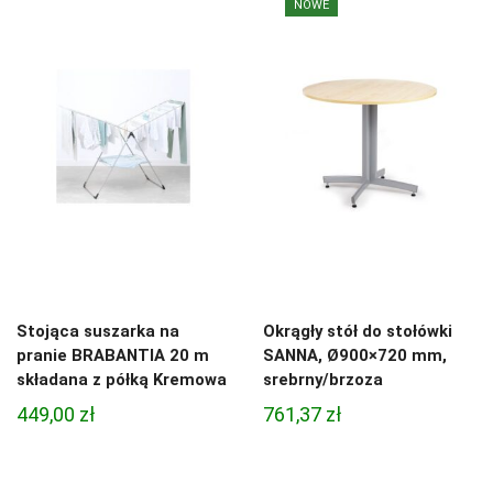
NOWE
Stojąca suszarka na
Okrągły stół do stołówki
pranie BRABANTIA 20 m
SANNA, Ø900×720 mm,
składana z półką Kremowa
srebrny/brzoza
449,00
zł
761,37
zł