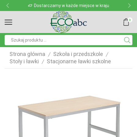
Dostarczamy w każde miejsce w kraju
0
Pole
wyszukiwania
Strona główna
Szkoła i przedszkole
/
/
Stoły i ławki
Stacjonarne ławki szkolne
/